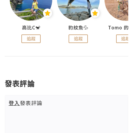
)
高比C🐒
豹紋魚💦
追蹤
追蹤
追蹤
發表評論
登入
發表評論