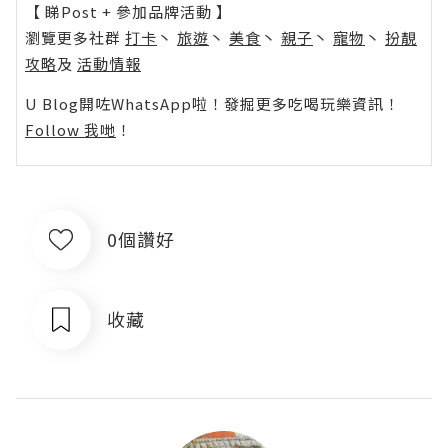
【 睇Post + 參加品牌活動 】
瀏覽更多社群
打卡
丶
旅遊
丶
美食
丶
親子
丶
寵物
丶
扮靚
攻略
及
活動情報
U Blog開咗WhatsApp啦！發掘更多吃喝玩樂資訊！
Follow 我哋
！
0個讚好
收藏