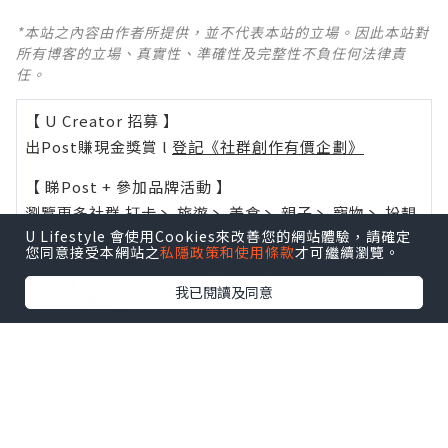
*本站之內容由作者所提供，並不代表本站的立場。因此本站對
所有博客的立場、真實性、準確性及完整性不負任何法律責
任。
【 U Creator 招募 】
出Post賺現金獎賞 l
登記《社群創作有價企劃》
【 睇Post + 參加品牌活動 】
瀏覽更多社群
打卡
丶
旅遊
丶
美食
丶
親子
丶
寵物
丶
扮靚
U Lifestyle 會使用Cookies來改善您的網站體驗，請確定
攻略
及
活動情報
您同意接受本網站之
私隱政策和使用條款
才可繼續瀏覽。
U Blog開咗WhatsApp啦！發掘更多吃喝玩樂資訊！
我已閱讀及同意
Follow 我哋
！
0個讚好