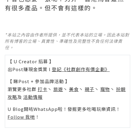
有很多產品。但不會有這樣的。
*本站之內容由作者所提供，並不代表本站的立場。因此本站對
所有博客的立場、真實性、準確性及完整性不負任何法律責
任。
【 U Creator 招募 】
出Post賺現金獎賞 l
登記《社群創作有價企劃》
【 睇Post + 參加品牌活動 】
瀏覽更多社群
打卡
丶
旅遊
丶
美食
丶
親子
丶
寵物
丶
扮靚
攻略
及
活動情報
U Blog開咗WhatsApp啦！發掘更多吃喝玩樂資訊！
Follow 我哋
！