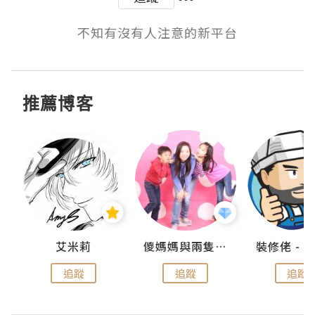
不知有沒有人注意的新平台
推薦博客
點滴
艾米莉
儍媽媽與兩隻小魔怪之家
追蹤
追蹤
追蹤