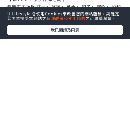
瀏覽更多社群
打卡
丶
旅遊
丶
美食
丶
親子
丶
寵物
丶
扮靚
U Lifestyle 會使用Cookies來改善您的網站體驗，請確定
攻略
及
活動情報
您同意接受本網站之
私隱政策和使用條款
才可繼續瀏覽。
U Blog開咗WhatsApp啦！發掘更多吃喝玩樂資訊！
我已閱讀及同意
Follow 我哋
！
0個讚好
收藏