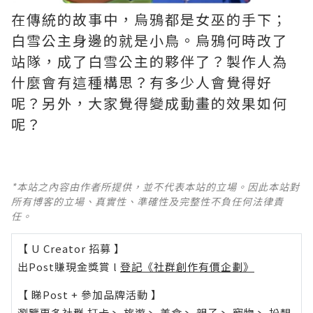
在傳統的故事中，烏鴉都是女巫的手下；
白雪公主身邊的就是小鳥。烏鴉何時改了
站隊，成了白雪公主的夥伴了？製作人為
什麼會有這種構思？有多少人會覺得好
呢？另外，大家覺得變成動畫的效果如何
呢？
*本站之內容由作者所提供，並不代表本站的立場。因此本站對
所有博客的立場、真實性、準確性及完整性不負任何法律責
任。
【 U Creator 招募 】
出Post賺現金獎賞 l
登記《社群創作有價企劃》
【 睇Post + 參加品牌活動 】
瀏覽更多社群
打卡
丶
旅遊
丶
美食
丶
親子
丶
寵物
丶
扮靚