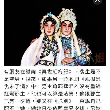
有網友在討論《再世紅梅記》，裴生是不
是渣男，說來，如果另一套名劇《鳯閣恩
仇未了情》中，男主角耶律君雄沒有重遇
紅鸞郡主，他也可以算是渣男！他跟郡主
已有一夕情，卻又在《送別》一幕說自己
配不上她，勸她日後依照皇兄安排，另嫁