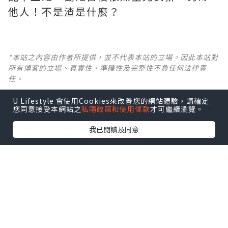
他人！不是渣是什麼？ ​​​
*本站之內容由作者所提供，並不代表本站的立場。因此本站對
所有博客的立場、真實性、準確性及完整性不負任何法律責
任。
U Lifestyle 會使用Cookies來改善您的網站體驗，請確定
【 U Creator 招募 】
您同意接受本網站之
私隱政策和使用條款
才可繼續瀏覽。
出Post賺現金獎賞 l
登記《社群創作有價企劃》
我已閱讀及同意
【 睇Post + 參加品牌活動 】
瀏覽更多社群
打卡
丶
旅遊
丶
美食
丶
親子
丶
寵物
丶
扮靚
攻略
及
活動情報
U Blog開咗WhatsApp啦！發掘更多吃喝玩樂資訊！
Follow 我哋
！