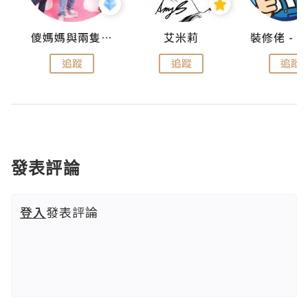
點滴
儍媽媽與兩隻小魔怪之家
艾米莉
追蹤
追蹤
追蹤
發表評論
登入
發表評論