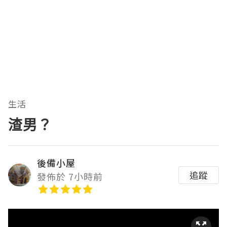
生活
渣男？
後備小屋
追蹤
發佈於 7小時前