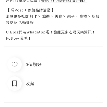
出Post賺現金獎賞 l
登記《社群創作有價企劃》
【 睇Post + 參加品牌活動 】
瀏覽更多社群
打卡
丶
旅遊
丶
美食
丶
親子
丶
寵物
丶
扮靚
攻略
及
活動情報
U Blog開咗WhatsApp啦！發掘更多吃喝玩樂資訊！
Follow 我哋
！
0個讚好
收藏