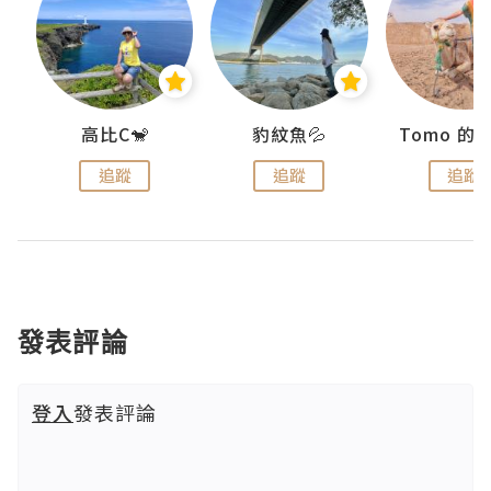
)
高比C🐒
豹紋魚💦
追蹤
追蹤
追蹤
發表評論
登入
發表評論