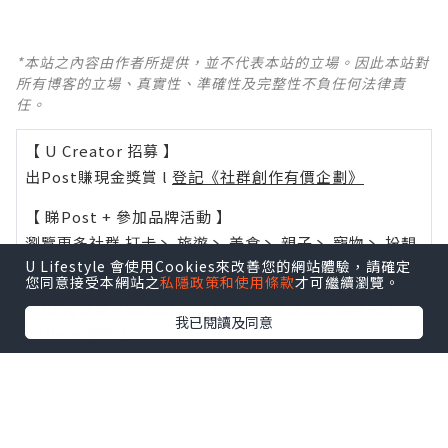
*本站之內容由作者所提供，並不代表本站的立場。因此本站對
所有博客的立場、真實性、準確性及完整性不負任何法律責
任。
【 U Creator 招募 】
出Post賺現金獎賞 l
登記《社群創作有價企劃》
【 睇Post + 參加品牌活動 】
瀏覽更多社群
打卡
丶
旅遊
丶
美食
丶
親子
丶
寵物
丶
扮靚
U Lifestyle 會使用Cookies來改善您的網站體驗，請確定
攻略
及
活動情報
您同意接受本網站之
私隱政策和使用條款
才可繼續瀏覽。
U Blog開咗WhatsApp啦！發掘更多吃喝玩樂資訊！
我已閱讀及同意
Follow 我哋
！
0個讚好