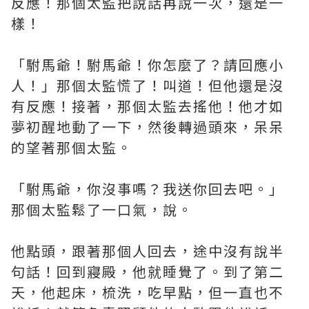
反應！那個太監把說話再說一次，還是一
樣！
「駙馬爺！駙馬爺！你怎麼了？請回應小
人！」那個太監慌了！叫道！但他還是沒
有反應！接著，那個太監去搖他！他才如
夢初醒地動了一下，然後轉過頭來，呆呆
的望著那個太監。
「駙馬爺，你沒事嗎？我送你回去吧。」
那個太監鬆了一口氣，說。
他點頭，跟著那個人回去，途中沒有說半
句話！回到寢殿，他就睡覺了。到了第二
天，他起床，梳洗，吃早點，但一直也不