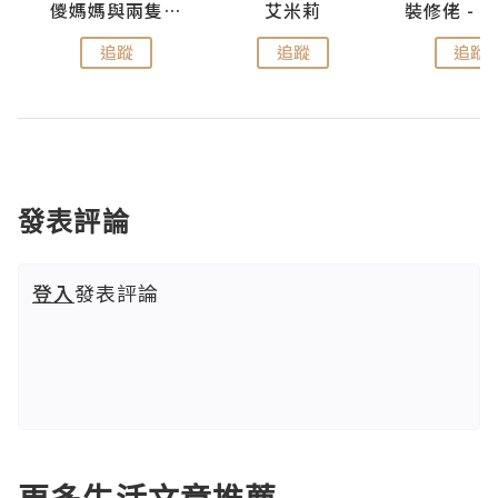
點滴
儍媽媽與兩隻小魔怪之家
艾米莉
追蹤
追蹤
追蹤
發表評論
登入
發表評論