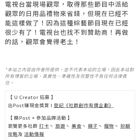
電視台當現場觀眾，取得那些節目中派給
觀眾的日用品禮物來省錢，但現在已經不
能這樣做了！因為這種綜藝節目現在已經
很少有了！電視台也找不到贊助商！再做
的話，觀眾會覺得老土！
*本站之內容由作者所提供，並不代表本站的立場。因此本站對
所有博客的立場、真實性、準確性及完整性不負任何法律責
任。
【 U Creator 招募 】
出Post賺現金獎賞 l
登記《社群創作有價企劃》
【 睇Post + 參加品牌活動 】
瀏覽更多社群
打卡
丶
旅遊
丶
美食
丶
親子
丶
寵物
丶
扮靚
攻略
及
活動情報