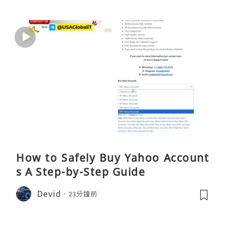
How to Safely Buy Yahoo Account
s A Step-by-Step Guide
Devid
23分鐘前