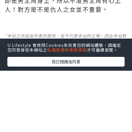
即是男主角身上，所以不准男主角有心上
人！對方是不是仇人之女並不重要。
*本站之內容由作者所提供，並不代表本站的立場。因此本站對
所有博客的立場、真實性、準確性及完整性不負任何法律責
U Lifestyle 會使用Cookies來改善您的網站體驗，請確定
任。
您同意接受本網站之
私隱政策和使用條款
才可繼續瀏覽。
【 U Creator 招募 】
我已閱讀及同意
出Post賺現金獎賞 l
登記《社群創作有價企劃》
【 睇Post + 參加品牌活動 】
瀏覽更多社群
打卡
丶
旅遊
丶
美食
丶
親子
丶
寵物
丶
扮靚
攻略
及
活動情報
U Blog開咗WhatsApp啦！發掘更多吃喝玩樂資訊！
Follow 我哋
！