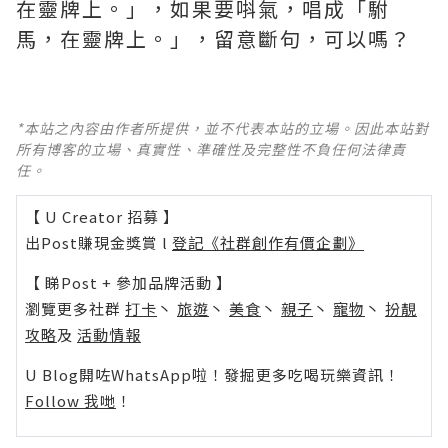
在靈牌上。」，如果要唞氣，唱成「駙
馬，在靈牌上。」，留意斷句，可以嗎？
*本站之內容由作者所提供，並不代表本站的立場。因此本站對
所有博客的立場、真實性、準確性及完整性不負任何法律責
任。
【 U Creator 招募 】
出Post賺現金獎賞 l
登記《社群創作有價企劃》
【 睇Post + 參加品牌活動 】
瀏覽更多社群
打卡
丶
旅遊
丶
美食
丶
親子
丶
寵物
丶
扮靚
攻略
及
活動情報
U Blog開咗WhatsApp啦！發掘更多吃喝玩樂資訊！
Follow 我哋
！