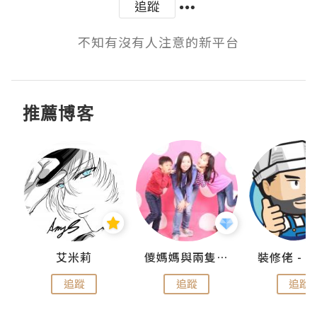
追蹤
不知有沒有人注意的新平台
推薦博客
點滴
艾米莉
儍媽媽與兩隻小魔怪之家
追蹤
追蹤
追蹤