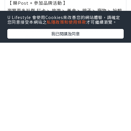
【 睇Post + 參加品牌活動 】
瀏覽更多社群
打卡
丶
旅遊
丶
美食
丶
親子
丶
寵物
丶
扮靚
U Lifestyle 會使用Cookies來改善您的網站體驗，請確定
攻略
及
活動情報
您同意接受本網站之
私隱政策和使用條款
才可繼續瀏覽。
U Blog開咗WhatsApp啦！發掘更多吃喝玩樂資訊！
我已閱讀及同意
Follow 我哋
！
0個讚好
收藏