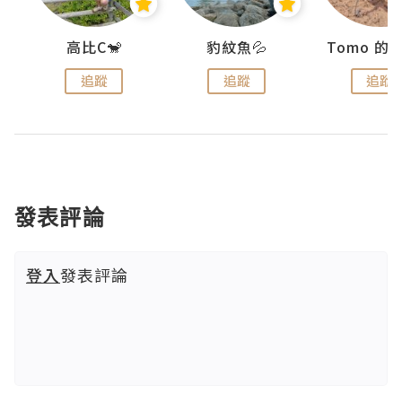
)
高比C🐒
豹紋魚💦
追蹤
追蹤
追蹤
發表評論
登入
發表評論