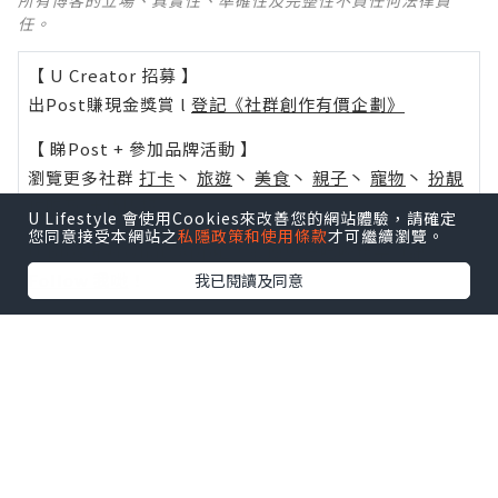
任。
【 U Creator 招募 】
出Post賺現金獎賞 l
登記《社群創作有價企劃》
【 睇Post + 參加品牌活動 】
瀏覽更多社群
打卡
丶
旅遊
丶
美食
丶
親子
丶
寵物
丶
扮靚
攻略
及
活動情報
U Lifestyle 會使用Cookies來改善您的網站體驗，請確定
您同意接受本網站之
私隱政策和使用條款
才可繼續瀏覽。
U Blog開咗WhatsApp啦！發掘更多吃喝玩樂資訊！
Follow 我哋
！
我已閱讀及同意
0個讚好
收藏