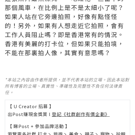
那個風車，在比例上是不是太細小了呢？
如果人站在它旁邊拍照，好像有點怪怪
的！另外，如果有人想走近它拍照，會有
工作人員阻止嗎？即是香港常有的情況。
香港有美麗的打卡位，但如果只能拍境，
不能在那裏拍人像，其實有意思嗎？
*本站之內容由作者所提供，並不代表本站的立場。因此本站對
所有博客的立場、真實性、準確性及完整性不負任何法律責
任。
【 U Creator 招募 】
出Post賺現金獎賞 l
登記《社群創作有價企劃》
【 睇Post + 參加品牌活動 】
瀏覽更多社群
打卡
丶
旅遊
丶
美食
丶
親子
丶
寵物
丶
扮靚