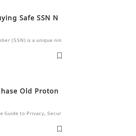
uying Safe SSN N
ber (SSN) is a unique nin
 in the United States for
 records, taxation, and g
chase Old Proton
e Guide to Privacy, Secur
6) 💫💎💲💫🌐✨💎Fast & Re
💲💫🌐✨💎WhatsApp :+1 (5
m: @usadig