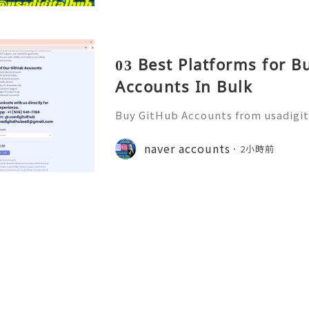
03 Best Platforms for 
Accounts In Bulk
Buy GitHub Accounts from usadigi
Fast & Reliable 24/7 Customer Su
pp :+1 (506) 541-7768 💫💎💲💫🌐✨
naver accounts
2小時前
b 💫💎💲💫🌐✨💎Discord: usadigital