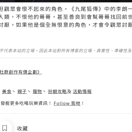
但觀眾會恨不起來的角色，《九尾狐傳》中的李朗
人類，不恨他的哥哥，甚至善良到會幫哥哥找回前
討厭，如果他是個全無恨意的角色，才會令觀眾討厭
並不代表本站的立場。因此本站對所有博客的立場、真實性、準確性
社群創作有價企劃》
】
丶
美食
丶
親子
丶
寵物
丶
扮靚攻略
及
活動情報
p啦！發掘更多吃喝玩樂資訊！
Follow 我哋
！
收藏