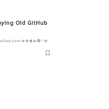
Buying Old GitHub
talhub.com 💫💎💲💫🌐✨💎
pport 💫💎💲💫🌐✨💎WhatsA
💎Telegram: @usadigitalhu
hub 💫💎💲💫🌐✨💎Email:us