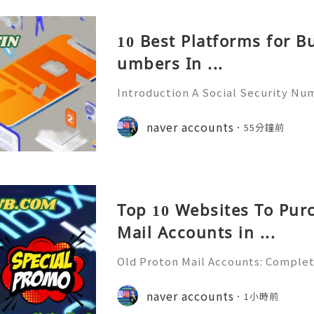
10 Best Platforms for B
umbers In ...
Introduction A Social Security Num
e-digit identification number used
official identification, employment
naver accounts
55分鐘前
overnment-related pur
Top 10 Websites To Pur
Mail Accounts in ...
Old Proton Mail Accounts: Complet
ity, Features & Best Practices (202
liable 24/7 Customer Support 💫💎
naver accounts
1小時前
06) 541-7768 💫💎💲💫🌐✨💎Telegra