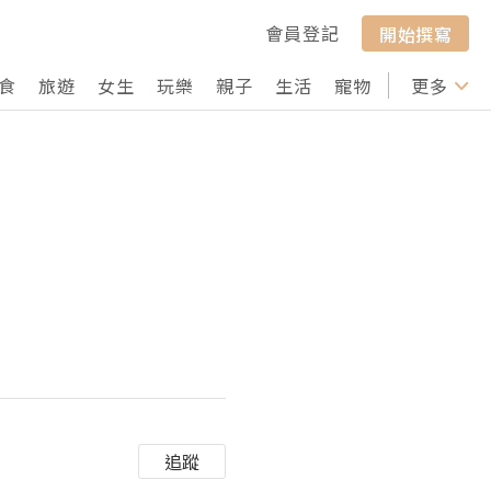
會員登記
開始撰寫
食
旅遊
女生
玩樂
親子
生活
寵物
行山
更多
打卡
追蹤