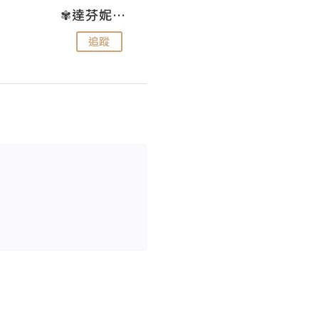
✾達芬妮•愛孩子•愛生活✾
wendysugar享受生活gogogo
追蹤
追蹤