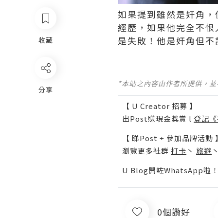
如果提到雖然是奸角，
經歷，如果他完全不恨
是失敗！他是奸角但不
收藏
*本站之內容由作者所提供，
分享
【 U Creator 招募 】
出Post賺現金獎賞 l
登記《
【 睇Post + 參加品牌活動 
瀏覽更多社群
打卡
丶
旅遊
U Blog開咗WhatsAp
0個讚好