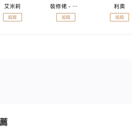
艾米莉
裝修佬 - 香港一站式網上裝修平台
利奧
追蹤
追蹤
追蹤
薦