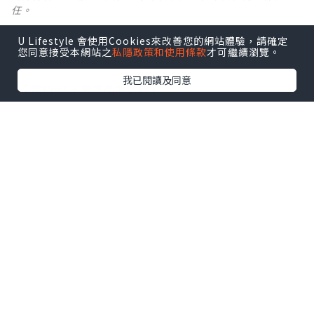
任。
U Lifestyle 會使用Cookies來改善您的網站體驗，請確定
【 U Creator 招募 】
您同意接受本網站之
私隱政策和使用條款
才可繼續瀏覽。
出Post賺現金獎賞 l
登記《社群創作有價企劃》
我已閱讀及同意
【 睇Post + 參加品牌活動 】
瀏覽更多社群
打卡
丶
旅遊
丶
美食
丶
親子
丶
寵物
丶
扮靚
攻略
及
活動情報
U Blog開咗WhatsApp啦！發掘更多吃喝玩樂資訊！
Follow 我哋
！
0個讚好
收藏