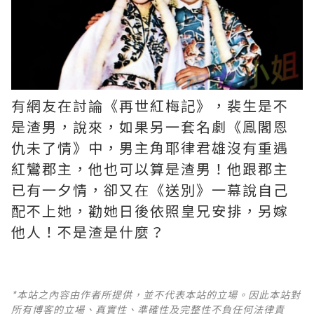
有網友在討論《再世紅梅記》，裴生是不
是渣男，說來，如果另一套名劇《鳯閣恩
仇未了情》中，男主角耶律君雄沒有重遇
紅鸞郡主，他也可以算是渣男！他跟郡主
已有一夕情，卻又在《送別》一幕說自己
配不上她，勸她日後依照皇兄安排，另嫁
他人！不是渣是什麼？ ​​​
*本站之內容由作者所提供，並不代表本站的立場。因此本站對
所有博客的立場、真實性、準確性及完整性不負任何法律責