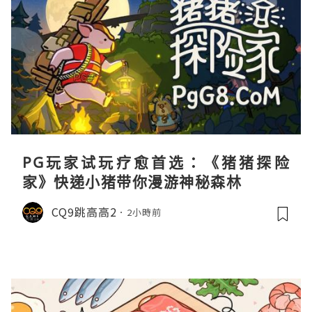
PG玩家试玩疗愈首选：《猪猪探险
家》快递小猪带你漫游神秘森林
CQ9跳高高2
2小時前