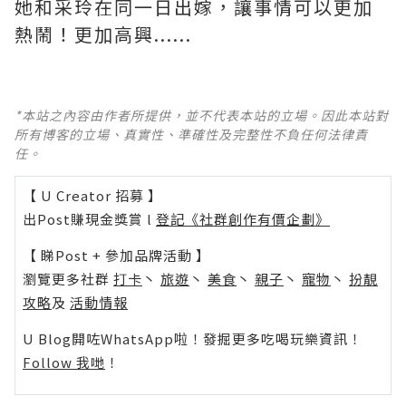
她和采玲在同一日出嫁，讓事情可以更加
熱鬧！更加高興......
*本站之內容由作者所提供，並不代表本站的立場。因此本站對
所有博客的立場、真實性、準確性及完整性不負任何法律責
任。
【 U Creator 招募 】
出Post賺現金獎賞 l
登記《社群創作有價企劃》
【 睇Post + 參加品牌活動 】
瀏覽更多社群
打卡
丶
旅遊
丶
美食
丶
親子
丶
寵物
丶
扮靚
攻略
及
活動情報
U Blog開咗WhatsApp啦！發掘更多吃喝玩樂資訊！
Follow 我哋
！