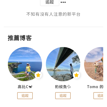
追蹤
不知有沒有人注意的新平台
推薦博客
)
高比C🐒
豹紋魚💦
追蹤
追蹤
追蹤