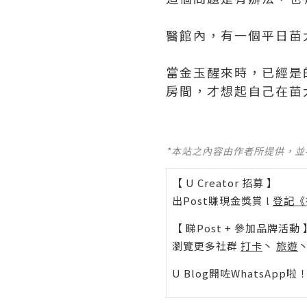
醫館內，有一個平日苗
當金玉醒來時，已經是
房間，才想起自己在苗大
*本站之內容由作者所提供，
【 U Creator 招募 】
出Post賺現金獎賞 l
登記《
【 睇Post + 參加品牌活動 
瀏覽更多社群
打卡
丶
旅遊
U Blog開咗WhatsAp