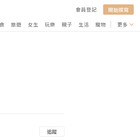
會員登記
開始撰寫
食
旅遊
女生
玩樂
親子
生活
寵物
行山
更多
打卡
追蹤