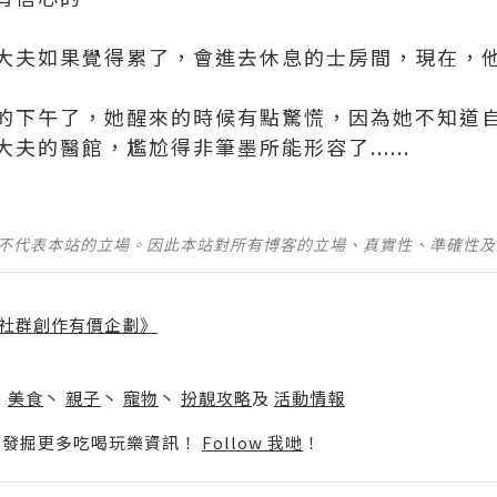
大夫如果覺得累了，會進去休息的士房間，現在，
的下午了，她醒來的時候有點驚慌，因為她不知道
夫的醫館，尷尬得非筆墨所能形容了......
並不代表本站的立場。因此本站對所有博客的立場、真實性、準確性
社群創作有價企劃》
】
丶
美食
丶
親子
丶
寵物
丶
扮靚攻略
及
活動情報
p啦！發掘更多吃喝玩樂資訊！
Follow 我哋
！