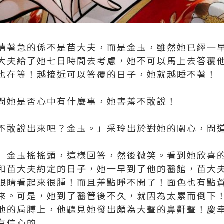
情著急的係不是苗大夫，而是金玉，雖然她已經一
大夫給了她七日時間去考慮，她不可以馬上去答覆
也在等！越接近可以答覆的日子，她就越睡不著！
問她是否心中有什麼事，她害羞不敢說！
不敢說出來吧？金玉。」采玲出於對她的關心，問
」金玉搖搖頭，這樣回答，然後微笑。看到她欣喜
和苗大夫約定的日子，她一早到了他的醫館，苗大
眼睛看起來很腫！而且差點睜不開了！面色也有點
來。可是，她到了醫管後不久，就因為太累而倒下
他的肩膊上，他聽見她發出頗為大聲的鼻鼾聲！慶
有信心的