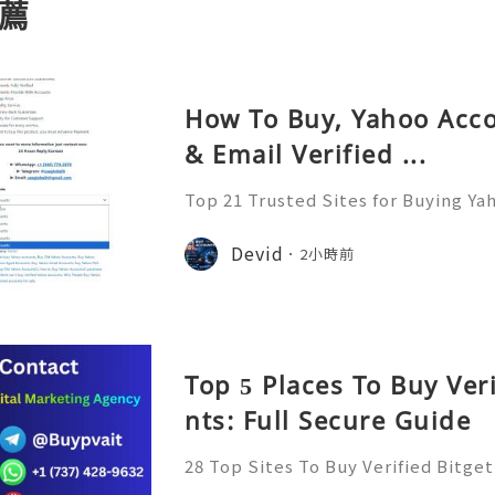
薦
How To Buy, Yahoo Acc
& Email Verified ...
Top 21 Trusted Sites for Buying Ya
➤.........➤.➤..........➤.➤...........➤.➤.......
➤ Email: usaglobalit@gmail.com ➤.➤.....
Devid
2小時前
Top 5 Places To Buy Ver
nts: Full Secure Guide
28 Top Sites To Buy Verified Bitge
Have you ever found yourself navi