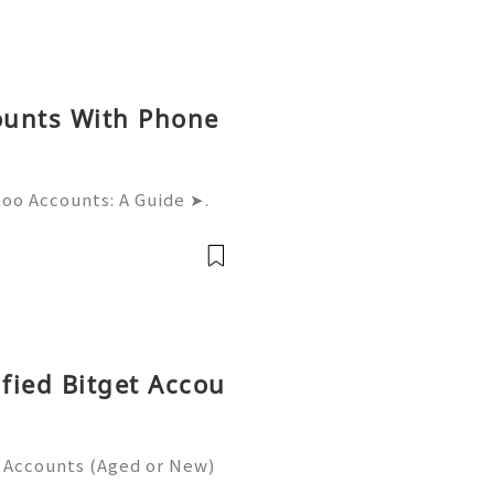
ounts With Phone
hoo Accounts: A Guide ➤.
......➤.➤...........➤.➤ 🌿🍁🌿🍁➤.
....➤.➤..........➤.➤......
ified Bitget Accou
t Accounts (Aged or New)
gating the complex landsc