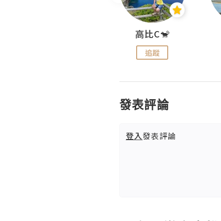
Nei Ho! 你好:)
高比C🐒
追蹤
追蹤
發表評論
登入
發表評論