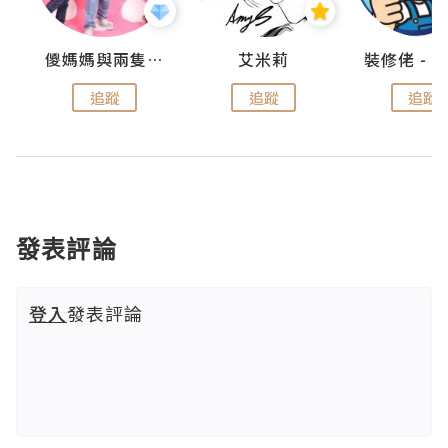
點滴
儍媽媽與兩隻小魔怪之家
艾米莉
追蹤
追蹤
追蹤
發表評論
登入
發表評論