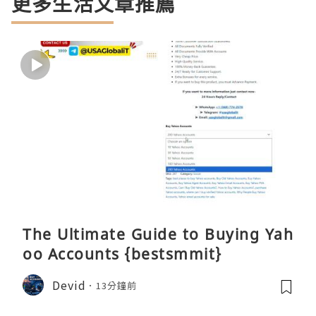
更多生活文章推薦
The Ultimate Guide to Buying Yah
oo Accounts {bestsmmit}
Devid
13分鐘前