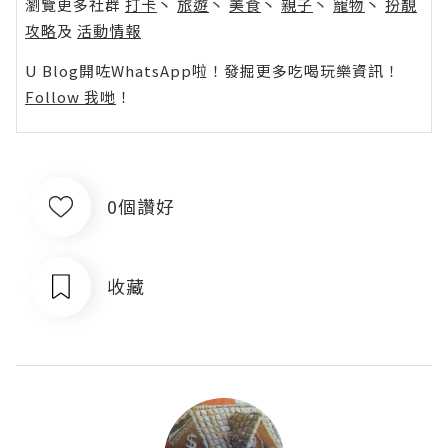
瀏覽更多社群
打卡
丶
旅遊
丶
美食
丶
親子
丶
寵物
丶
扮靚
攻略
及
活動情報
U Blog開咗WhatsApp啦！發掘更多吃喝玩樂資訊！
Follow 我哋
！
0個讚好
收藏