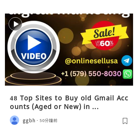
48 Top Sites to Buy old Gmail Acc
ounts (Aged or New) in ...
ggbh
50分鐘前