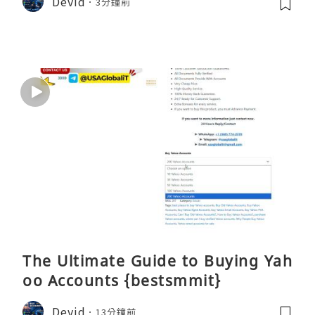
Devid
3分鐘前
The Ultimate Guide to Buying Yah
oo Accounts {bestsmmit}
Devid
13分鐘前