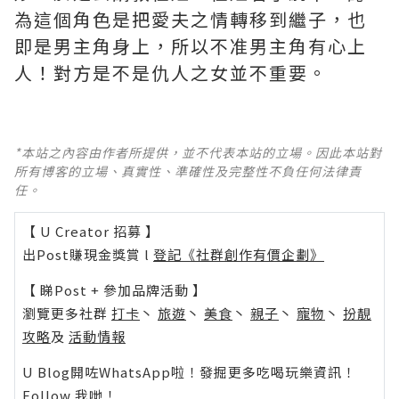
為這個角色是把愛夫之情轉移到繼子，也
即是男主角身上，所以不准男主角有心上
人！對方是不是仇人之女並不重要。
*本站之內容由作者所提供，並不代表本站的立場。因此本站對
所有博客的立場、真實性、準確性及完整性不負任何法律責
任。
【 U Creator 招募 】
出Post賺現金獎賞 l
登記《社群創作有價企劃》
【 睇Post + 參加品牌活動 】
瀏覽更多社群
打卡
丶
旅遊
丶
美食
丶
親子
丶
寵物
丶
扮靚
攻略
及
活動情報
U Blog開咗WhatsApp啦！發掘更多吃喝玩樂資訊！
Follow 我哋
！