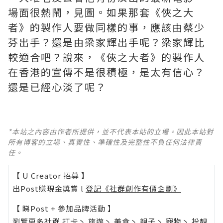
場面很熱鬧，見圖。如果那套《俠之大
者》的製作人要做同樣的事，應該由蔡少
芬出手？還是由梁家輝出手呢？梁家輝比
較適合吧？說來，《俠之大者》的製作人
在香港的宣傳不是很積極，是太有信心？
還是已經心淡了呢？
*本站之內容由作者所提供，並不代表本站的立場。因此本站對
所有博客的立場、真實性、準確性及完整性不負任何法律責
任。
【 U Creator 招募 】
出Post賺現金獎賞 l
登記《社群創作有價企劃》
【 睇Post + 參加品牌活動 】
瀏覽更多社群
打卡
丶
旅遊
丶
美食
丶
親子
丶
寵物
丶
扮靚