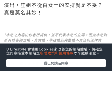
演出，笙姐不從白女士的安排就是不妥？
真是莫名其妙！ ​​​
*本站之內容由作者所提供，並不代表本站的立場。因此本站對
所有博客的立場、真實性、準確性及完整性不負任何法律責
任。
U Lifestyle 會使用Cookies來改善您的網站體驗，請確定
您同意接受本網站之
私隱政策和使用條款
才可繼續瀏覽。
【 U Creator 招募 】
我已閱讀及同意
出Post賺現金獎賞 l
登記《社群創作有價企劃》
【 睇Post + 參加品牌活動 】
瀏覽更多社群
打卡
丶
旅遊
丶
美食
丶
親子
丶
寵物
丶
扮靚
攻略
及
活動情報
U Blog開咗WhatsApp啦！發掘更多吃喝玩樂資訊！
Follow 我哋
！