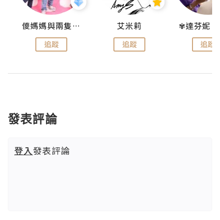
點滴
儍媽媽與兩隻小魔怪之家
艾米莉
追蹤
追蹤
追蹤
發表評論
登入
發表評論