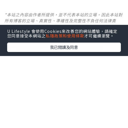
*本站之內容由作者所提供，並不代表本站的立場。因此本站對
所有博客的立場、真實性、準確性及完整性不負任何法律責
任。
U Lifestyle 會使用Cookies來改善您的網站體驗，請確定
您同意接受本網站之
私隱政策和使用條款
才可繼續瀏覽。
【 U Creator 招募 】
我已閱讀及同意
出Post賺現金獎賞 l
登記《社群創作有價企劃》
【 睇Post + 參加品牌活動 】
瀏覽更多社群
打卡
丶
旅遊
丶
美食
丶
親子
丶
寵物
丶
扮靚
攻略
及
活動情報
U Blog開咗WhatsApp啦！發掘更多吃喝玩樂資訊！
Follow 我哋
！
0個讚好