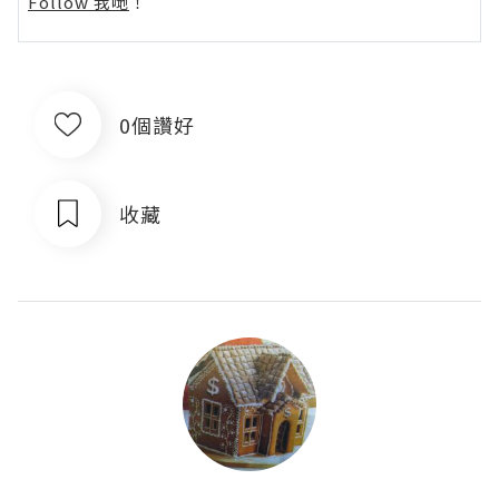
Follow 我哋
！
0個讚好
收藏