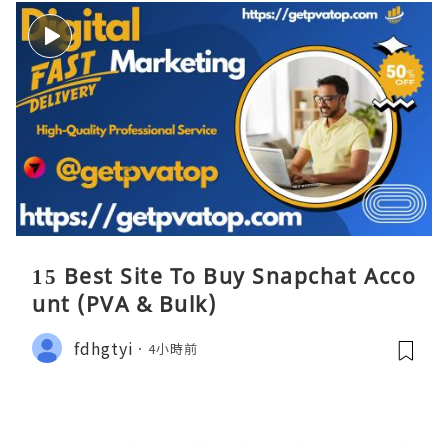
15 Best Site To Buy Snapchat Acco
unt (PVA & Bulk)
fdhgtyi
4小時前