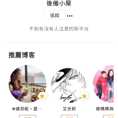
後備小屋
追蹤
不知有沒有人注意的新平台
推薦博客
點滴
✾達芬妮•愛孩子•愛生活✾
艾米莉