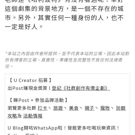
這個劇集的背景地方，是一個不存在的城
市。另外，其實任何一種身份的人，也不
一定是好人。
*本站之內容由作者所提供，並不代表本站的立場。因此本站對
所有博客的立場、真實性、準確性及完整性不負任何法律責
任。
【 U Creator 招募 】
出Post賺現金獎賞 l
登記《社群創作有價企劃》
【 睇Post + 參加品牌活動 】
瀏覽更多社群
打卡
丶
旅遊
丶
美食
丶
親子
丶
寵物
丶
扮靚
攻略
及
活動情報
U Blog開咗WhatsApp啦！發掘更多吃喝玩樂資訊！