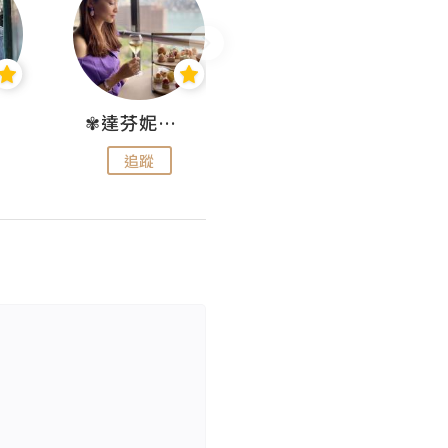
✾達芬妮•愛孩子•愛生活✾
wendysugar享受生活gogogo
追蹤
追蹤