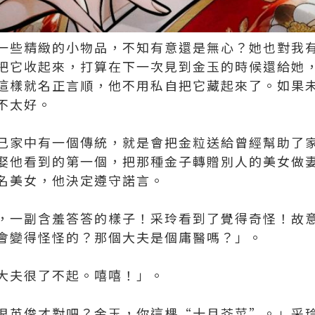
一些精緻的小物品，不知有意還是無心？她也對我
把它收起來，打算在下一次見到金玉的時候還給她
這樣就名正言順，他不用私自把它藏起來了。如果
不太好。
己家中有一個傳統，就是會把金粒送給曾經幫助了
娶他看到的第一個，把那種金子轉贈別人的美女做
名美女，他決定遵守諾言。
，一副含羞答答的樣子！采玲看到了覺得奇怪！故
會變得怪怪的？那個大夫是個庸醫嗎？」。
大夫很了不起。嘻嘻！」。
很英俊才對吧？金玉，你這棵“十月芥菜”。」采