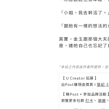
「小姐，我去幹活了。
「跟她有一樣的想法的
其實，金玉跟那個大夫
是，連她自己也忘記了曾經
*本站之內容由作者所提供，
【 U Creator 招募 】
出Post賺現金獎賞 l
登記《
【 睇Post + 參加品牌活動 
瀏覽更多社群
打卡
丶
旅遊