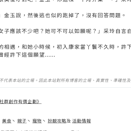
」金玉說，然後逃也似的跑掉了，沒有回答問題。
女子應該不少吧？她可不可以如願呢？」采玲自言
的相遇，和她小時候，初入康家當丫鬟不久時，許
許下這個願望......
並不代表本站的立場。因此本站對所有博客的立場、真實性、準確性
社群創作有價企劃》
】
丶
美食
丶
親子
丶
寵物
丶
扮靚攻略
及
活動情報