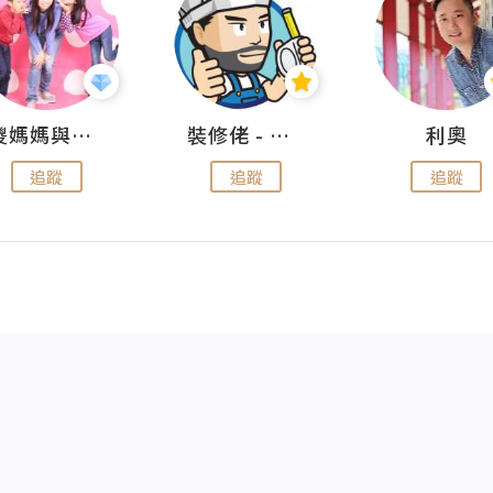
儍媽媽與兩隻小魔怪之家
裝修佬 - 香港一站式網上裝修平台
利奧
追蹤
追蹤
追蹤