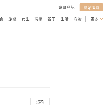
會員登記
開始撰寫
食
旅遊
女生
玩樂
親子
生活
寵物
行山
更多
打卡
追蹤