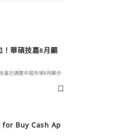
加！華碩技嘉8月顯
技嘉已調整中國市場8月顯示
D Radeon系列全面上調，平均
D V2 出廠價上漲約4500元
等高階型號上漲約1500至1700元
0系列也分別上漲約950元人民幣
s for Buy Cash Ap