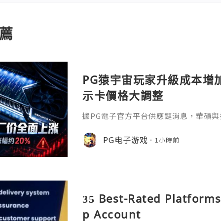
薦
PG猿宇宙玩家升級成本增
示卡價格大調整
據PG電子官方平台供應鏈消息，華碩與
卡出廠價格，NVIDIA GeForce與AM
漲幅約20%。其中，華碩旗艦 RTX 5090
PG电子游戏
1小時前
人民幣，RTX 5080、RTX 5070 Ti
人民幣；舊款RTX 3060、RTX 305
和300元人民幣。A
35 Best-Rated Platform
p Account