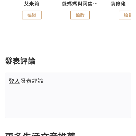
點滴
艾米莉
儍媽媽與兩隻小魔怪之家
追蹤
追蹤
追蹤
發表評論
登入
發表評論