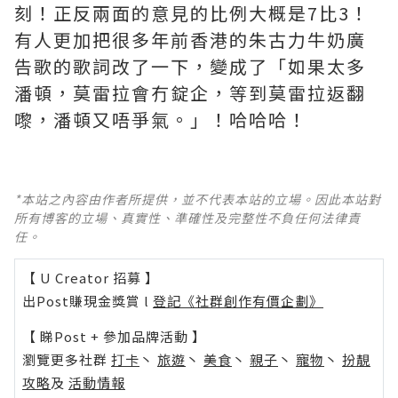
刻！正反兩面的意見的比例大概是7比3！
有人更加把很多年前香港的朱古力牛奶廣
告歌的歌詞改了一下，變成了「如果太多
潘頓，莫雷拉會冇錠企，等到莫雷拉返翻
嚟，潘頓又唔爭氣。」！哈哈哈！
*本站之內容由作者所提供，並不代表本站的立場。因此本站對
所有博客的立場、真實性、準確性及完整性不負任何法律責
任。
【 U Creator 招募 】
出Post賺現金獎賞 l
登記《社群創作有價企劃》
【 睇Post + 參加品牌活動 】
瀏覽更多社群
打卡
丶
旅遊
丶
美食
丶
親子
丶
寵物
丶
扮靚
攻略
及
活動情報