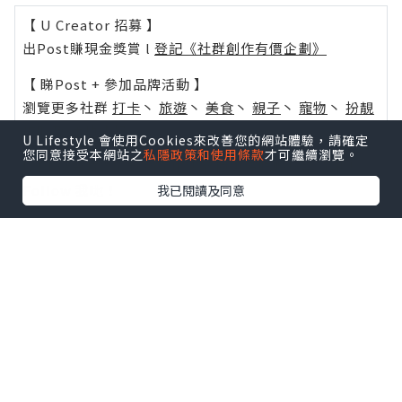
【 U Creator 招募 】
出Post賺現金獎賞 l
登記《社群創作有價企劃》
【 睇Post + 參加品牌活動 】
瀏覽更多社群
打卡
丶
旅遊
丶
美食
丶
親子
丶
寵物
丶
扮靚
攻略
及
活動情報
U Lifestyle 會使用Cookies來改善您的網站體驗，請確定
您同意接受本網站之
私隱政策和使用條款
才可繼續瀏覽。
U Blog開咗WhatsApp啦！發掘更多吃喝玩樂資訊！
Follow 我哋
！
我已閱讀及同意
0個讚好
收藏