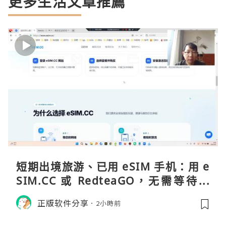
更多生活文章推薦
短期出境旅游、已用 eSIM 手机：用 e
SIM.CC 或 RedteaGO，无需等待收
货。需要“当地号码 + 通话短信”（如
正版软件分享
2小時前
打车、外卖、客户联络）：优先 Redt
eaGO（明确提供通话短信套餐）。长