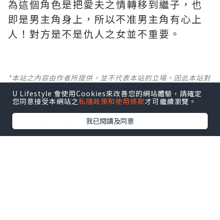
為這個角色是把愛夫之情轉移到繼子，也
即是男主角身上，所以不准男主角有心上
人！對方是不是仇人之女並不重要。
*本站之內容由作者所提供，並不代表本站的立場。因此本站對
所有博客的立場、真實性、準確性及完整性不負任何法律責
U Lifestyle 會使用Cookies來改善您的網站體驗，請確定
任。
您同意接受本網站之
私隱政策和使用條款
才可繼續瀏覽。
【 U Creator 招募 】
我已閱讀及同意
出Post賺現金獎賞 l
登記《社群創作有價企劃》
【 睇Post + 參加品牌活動 】
瀏覽更多社群
打卡
丶
旅遊
丶
美食
丶
親子
丶
寵物
丶
扮靚
攻略
及
活動情報
U Blog開咗WhatsApp啦！發掘更多吃喝玩樂資訊！
Follow 我哋
！