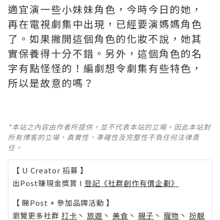
適宜演一些小妹妹角色，今時今日的她，
再在電視劇集中出現，已經要演媽媽角色
了。如果撇開這個角色的化妝不說，她其
實保養得十分不錯。另外，這個角色的名
字有點怪怪的！編劇想令劇集有些特色，
所以是故意的嗎？
*本站之內容由作者所提供，並不代表本站的立場。因此本站對
所有博客的立場、真實性、準確性及完整性不負任何法律責
任。
【 U Creator 招募 】
出Post賺現金獎賞 l
登記《社群創作有價企劃》
【 睇Post + 參加品牌活動 】
瀏覽更多社群
打卡
丶
旅遊
丶
美食
丶
親子
丶
寵物
丶
扮靚