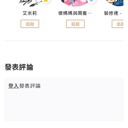
點滴
艾米莉
儍媽媽與兩隻小魔怪之家
追蹤
追蹤
追蹤
發表評論
登入
發表評論