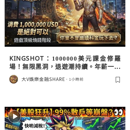
KINGSHOT：1000000美元課金修羅
場！無限黑洞，退遊潮持續。年薪一百
萬美金你都玩唔起呢個遊戲。思考題&
大V娛樂金融SHARE
1小時前
數學題。你還會繼續玩下去嗎，仲玩緊
朋友發表你偉大想法。