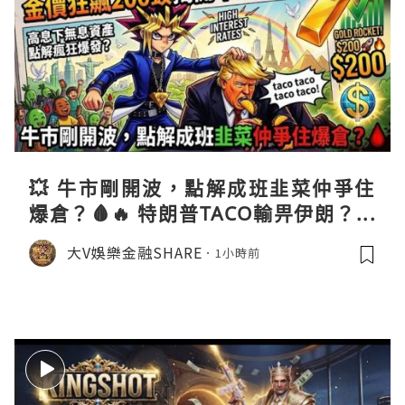
💥 牛市剛開波，點解成班韭菜仲爭住
爆倉？🩸🔥 特朗普TACO輸畀伊朗？金
價狂飆200蚊揭開牛市真相！📈 高息下
大V娛樂金融SHARE
1小時前
無息資產點解瘋狂爆發？