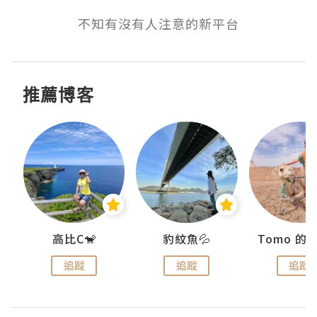
不知有沒有人注意的新平台
推薦博客
)
高比C🐒
豹紋魚💦
追蹤
追蹤
追蹤