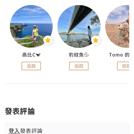
)
高比C🐒
豹紋魚💦
追蹤
追蹤
追蹤
發表評論
登入
發表評論