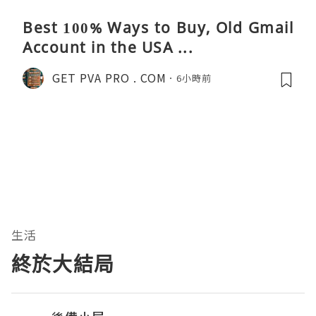
Best 100% Ways to Buy, Old Gmail
Account in the USA ...
GET PVA PRO . COM
6小時前
生活
終於大結局