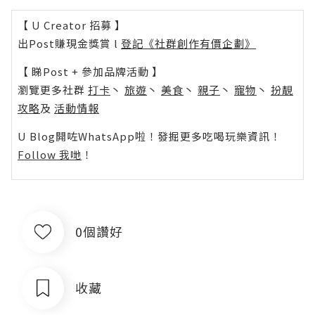
【 U Creator 招募 】
出Post賺現金獎賞 l
登記《社群創作有價企劃》
【 睇Post + 參加品牌活動 】
瀏覽更多社群
打卡
丶
旅遊
丶
美食
丶
親子
丶
寵物
丶
扮靚
攻略
及
活動情報
U Blog開咗WhatsApp啦！發掘更多吃喝玩樂資訊！
Follow 我哋
！
0個讚好
收藏