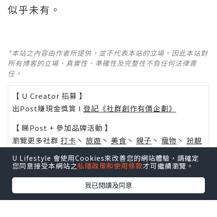
似乎未有。
*本站之內容由作者所提供，並不代表本站的立場。因此本站對
所有博客的立場、真實性、準確性及完整性不負任何法律責
任。
【 U Creator 招募 】
出Post賺現金獎賞 l
登記《社群創作有價企劃》
【 睇Post + 參加品牌活動 】
瀏覽更多社群
打卡
丶
旅遊
丶
美食
丶
親子
丶
寵物
丶
扮靚
攻略
及
活動情報
U Lifestyle 會使用Cookies來改善您的網站體驗，請確定
您同意接受本網站之
私隱政策和使用條款
才可繼續瀏覽。
U Blog開咗WhatsApp啦！發掘更多吃喝玩樂資訊！
Follow 我哋
！
我已閱讀及同意