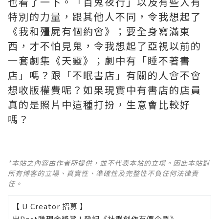
也看了一下。「百鬼夜行」以及有些人有
特別的力量，跟其他人不同，令我想起了
《我和殭屍有個約會》；要全身寫滿東
西，才不怕見鬼，令我想起了亞視以前的
一套劇集《天靈》；劇中有「睡不著書
店」嗎？跟「不眠書店」有關的人會不會
想收版權費呢？如果現實中有書店的店員
真的是照片中這種打扮，生意會比較好
嗎？
*本站之內容由作者所提供，並不代表本站的立場。因此本站對
所有博客的立場、真實性、準確性及完整性不負任何法律責
任。
【 U Creator 招募 】
出Post賺現金獎賞 l
登記《社群創作有價企劃》