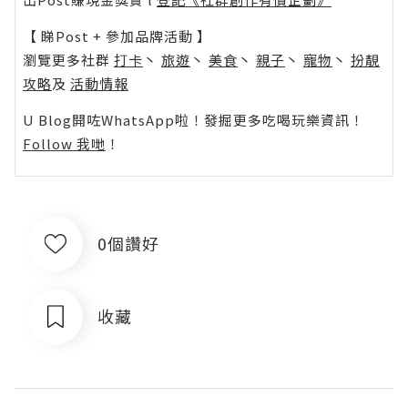
【 睇Post + 參加品牌活動 】
瀏覽更多社群
打卡
丶
旅遊
丶
美食
丶
親子
丶
寵物
丶
扮靚
攻略
及
活動情報
U Blog開咗WhatsApp啦！發掘更多吃喝玩樂資訊！
Follow 我哋
！
0個讚好
收藏