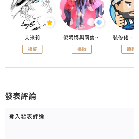
點滴
艾米莉
儍媽媽與兩隻小魔怪之家
追蹤
追蹤
追蹤
發表評論
登入
發表評論