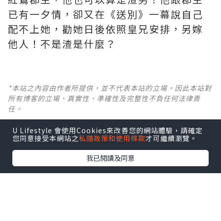
已有一夕情，卻又在《送別》一幕說自己
配不上她，勸她日後依照皇兄安排，另嫁
他人！不是渣是什麼？ ​​​
*本站之內容由作者所提供，並不代表本站的立場。因此本站對
所有博客的立場、真實性、準確性及完整性不負任何法律責
任。
U Lifestyle 會使用Cookies來改善您的網站體驗，請確定
【 U Creator 招募 】
您同意接受本網站之
私隱政策和使用條款
才可繼續瀏覽。
出Post賺現金獎賞 l
登記《社群創作有價企劃》
我已閱讀及同意
【 睇Post + 參加品牌活動 】
瀏覽更多社群
打卡
丶
旅遊
丶
美食
丶
親子
丶
寵物
丶
扮靚
攻略
及
活動情報
U Blog開咗WhatsApp啦！發掘更多吃喝玩樂資訊！