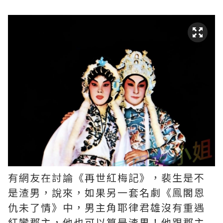
有網友在討論《再世紅梅記》，裴生是不
是渣男，說來，如果另一套名劇《鳯閣恩
仇未了情》中，男主角耶律君雄沒有重遇
紅鸞郡主，他也可以算是渣男！他跟郡主