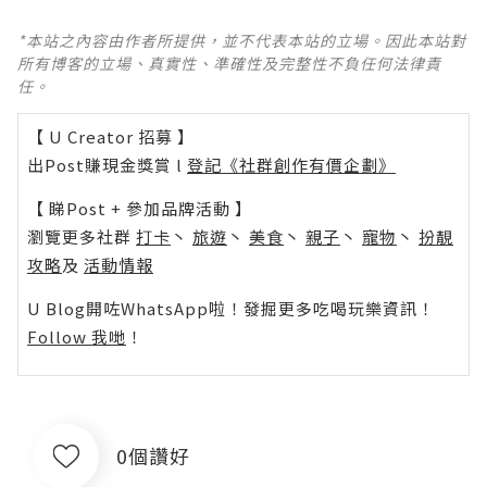
*本站之內容由作者所提供，並不代表本站的立場。因此本站對
所有博客的立場、真實性、準確性及完整性不負任何法律責
任。
【 U Creator 招募 】
出Post賺現金獎賞 l
登記《社群創作有價企劃》
【 睇Post + 參加品牌活動 】
瀏覽更多社群
打卡
丶
旅遊
丶
美食
丶
親子
丶
寵物
丶
扮靚
攻略
及
活動情報
U Blog開咗WhatsApp啦！發掘更多吃喝玩樂資訊！
Follow 我哋
！
0個讚好