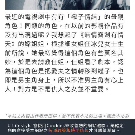
最近的電視劇中有有「戀子情結」的母親
角色！同類的角色，在以前的影視作品有
沒有出現過呢？我想起了《無情寶劍有情
天》的嫦姐姐，根據細女姐任冰兒女士生
前所說，她最初覺得這個角色有些莫名其
妙，於是去請教任姐，任姐看了劇本，認
為這個角色是把愛夫之情轉移到繼子，也
即是男主角身上，所以不准男主角有心上
人！對方是不是仇人之女並不重要。
*本站之內容由作者所提供，並不代表本站的立場。因此本站對
所有博客的立場、真實性、準確性及完整性不負任何法律責
U Lifestyle 會使用Cookies來改善您的網站體驗，請確定
任。
您同意接受本網站之
私隱政策和使用條款
才可繼續瀏覽。