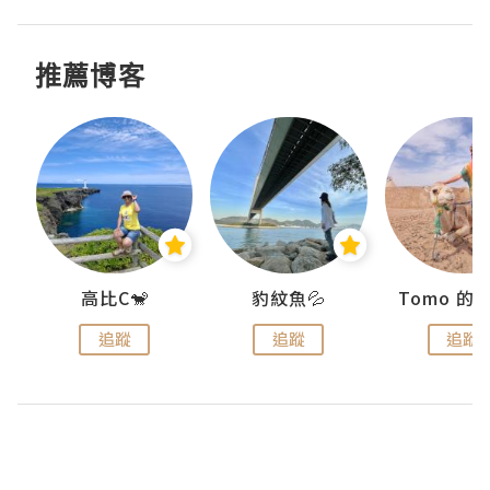
推薦博客
)
高比C🐒
豹紋魚💦
追蹤
追蹤
追蹤