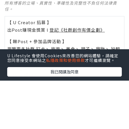
所有博客的立場、真實性、準確性及完整性不負任何法律責
任。
【 U Creator 招募 】
出Post賺現金獎賞 l
登記《社群創作有價企劃》
【 睇Post + 參加品牌活動 】
瀏覽更多社群
打卡
丶
旅遊
丶
美食
丶
親子
丶
寵物
丶
扮靚
U Lifestyle 會使用Cookies來改善您的網站體驗，請確定
攻略
及
活動情報
您同意接受本網站之
私隱政策和使用條款
才可繼續瀏覽。
U Blog開咗WhatsApp啦！發掘更多吃喝玩樂資訊！
我已閱讀及同意
Follow 我哋
！
0個讚好