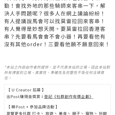
勤！會找外地的那些騎師來客串一下，解
決人手問題呢？很多人在網上議論紛紛！
有人提議說馬會可以找莫雷拉回來客串！
有人覺得是妙想天開。要莫雷拉回香港客
串？先要看馬會會不會小器！再要看他有
沒有其他order！三要看他願不願意回來！
*本站之內容由作者所提供，並不代表本站的立場。因此本站對
所有博客的立場、真實性、準確性及完整性不負任何法律責
任。
【 U Creator 招募 】
出Post賺現金獎賞 l
登記《社群創作有價企劃》
【 睇Post + 參加品牌活動 】
瀏覽更多社群
打卡
丶
旅遊
丶
美食
丶
親子
丶
寵物
丶
扮靚