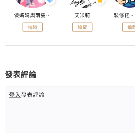
點滴
儍媽媽與兩隻小魔怪之家
艾米莉
追蹤
追蹤
追蹤
發表評論
登入
發表評論