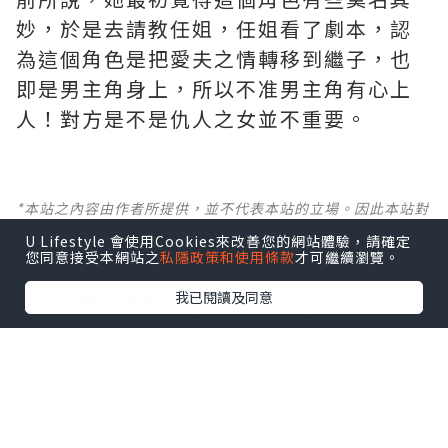
妙，於是去請教任姐，任姐看了劇本，認
為這個角色是把愛夫之情轉移到繼子，也
即是男主角身上，所以不准男主角有心上
人！對方是不是仇人之女並不重要。
*本站之內容由作者所提供，並不代表本站的立場。因此本站對
所有博客的立場、真實性、準確性及完整性不負任何法律責
U Lifestyle 會使用Cookies來改善您的網站體驗，請確定
任。
您同意接受本網站之
私隱政策和使用條款
才可繼續瀏覽。
【 U Creator 招募 】
我已閱讀及同意
出Post賺現金獎賞 l
登記《社群創作有價企劃》
【 睇Post + 參加品牌活動 】
瀏覽更多社群
打卡
丶
旅遊
丶
美食
丶
親子
丶
寵物
丶
扮靚
攻略
及
活動情報