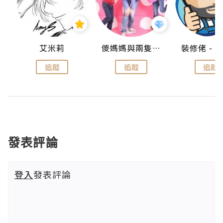
點滴
艾米莉
儍媽媽與兩隻小魔怪之家
追蹤
追蹤
追蹤
發表評論
登入
發表評論