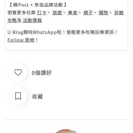
【 睇Post + 參加品牌活動 】
瀏覽更多社群
打卡
丶
旅遊
丶
美食
丶
親子
丶
寵物
丶
扮靚
攻略
及
活動情報
U Blog開咗WhatsApp啦！發掘更多吃喝玩樂資訊！
Follow 我哋
！
0個讚好
收藏