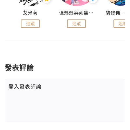
點滴
艾米莉
儍媽媽與兩隻小魔怪之家
追蹤
追蹤
追蹤
發表評論
登入
發表評論