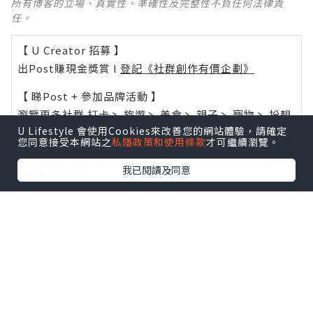
所有博客的立場、真實性、準確性及完整性不負任何法律責
任。
【 U Creator 招募 】
出Post賺現金獎賞 l
登記《社群創作有價企劃》
【 睇Post + 參加品牌活動 】
瀏覽更多社群
打卡
丶
旅遊
丶
美食
丶
親子
丶
寵物
丶
扮靚
U Lifestyle 會使用Cookies來改善您的網站體驗，請確定
攻略
及
活動情報
您同意接受本網站之
私隱政策和使用條款
才可繼續瀏覽。
U Blog開咗WhatsApp啦！發掘更多吃喝玩樂資訊！
我已閱讀及同意
Follow 我哋
！
0個讚好
收藏