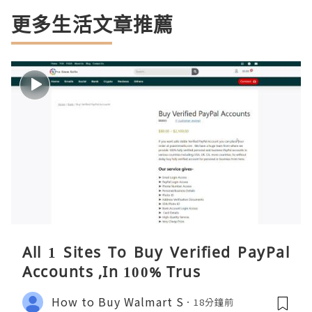
更多生活文章推薦
All 1 Sites To Buy Verified PayPal
Accounts ,In 100% Trus
How to Buy Walmart S
18分鐘前