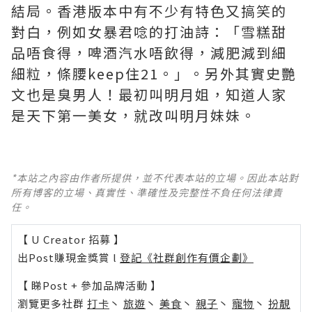
結局。香港版本中有不少有特色又搞笑的
對白，例如女暴君唸的打油詩：「雪糕甜
品唔食得，啤酒汽水唔飲得，減肥減到細
細粒，條腰keep住21。」。另外其實史艷
文也是臭男人！最初叫明月姐，知道人家
是天下第一美女，就改叫明月妹妹。
*本站之內容由作者所提供，並不代表本站的立場。因此本站對
所有博客的立場、真實性、準確性及完整性不負任何法律責
任。
【 U Creator 招募 】
出Post賺現金獎賞 l
登記《社群創作有價企劃》
【 睇Post + 參加品牌活動 】
瀏覽更多社群
打卡
丶
旅遊
丶
美食
丶
親子
丶
寵物
丶
扮靚