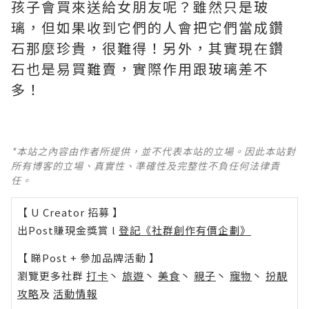
孩子會買來送給女朋友呢？雖然只是玻
璃，但如果收到它們的人會把它們當成鑽
石那麼珍貴，很難得！另外，其實現在鑽
石也是易買難賣，實際作用跟玻璃差不
多！
*本站之內容由作者所提供，並不代表本站的立場。因此本站對
所有博客的立場、真實性、準確性及完整性不負任何法律責
任。
【 U Creator 招募 】
出Post賺現金獎賞 l
登記《社群創作有價企劃》
【 睇Post + 參加品牌活動 】
瀏覽更多社群
打卡
丶
旅遊
丶
美食
丶
親子
丶
寵物
丶
扮靚
攻略
及
活動情報