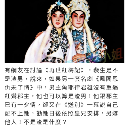
有網友在討論《再世紅梅記》，裴生是不
是渣男，說來，如果另一套名劇《鳯閣恩
仇未了情》中，男主角耶律君雄沒有重遇
紅鸞郡主，他也可以算是渣男！他跟郡主
已有一夕情，卻又在《送別》一幕說自己
配不上她，勸她日後依照皇兄安排，另嫁
他人！不是渣是什麼？ ​​​