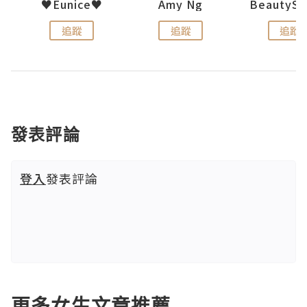
h 夏沫
♥Eunice♥
Amy Ng
追蹤
追蹤
追蹤
發表評論
登入
發表評論
更多女生文章推薦