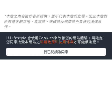
*本站之內容由作者所提供，並不代表本站的立場。因此本站對
所有博客的立場、真實性、準確性及完整性不負任何法律責
任。
U Lifestyle 會使用Cookies來改善您的網站體驗，請確定
【 U Creator 招募 】
您同意接受本網站之
私隱政策和使用條款
才可繼續瀏覽。
出Post賺現金獎賞 l
登記《社群創作有價企劃》
我已閱讀及同意
【 睇Post + 參加品牌活動 】
瀏覽更多社群
打卡
丶
旅遊
丶
美食
丶
親子
丶
寵物
丶
扮靚
攻略
及
活動情報
U Blog開咗WhatsApp啦！發掘更多吃喝玩樂資訊！
Follow 我哋
！
0個讚好