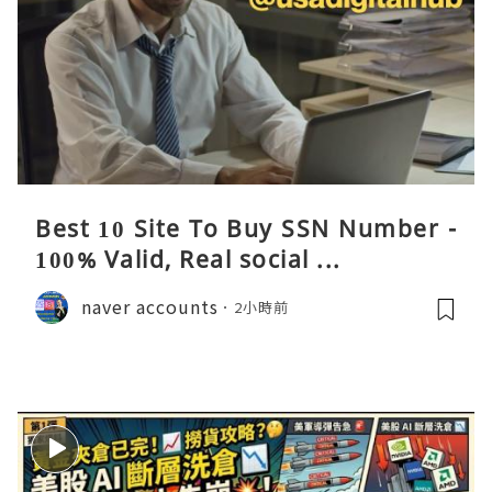
Best 10 Site To Buy SSN Number -
100% Valid, Real social ...
naver accounts
2小時前