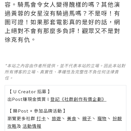
容。騎馬會令女人變得醜樣的嗎？其他演
過黃蓉的女星沒有騎過馬嗎？不是呀！有
圖可證！如果那套電影真的是好的話，網
上絕對不會有那麼多負評！觀眾又不是對
徐克有仇。
*本站之內容由作者所提供，並不代表本站的立場。因此本站對
所有博客的立場、真實性、準確性及完整性不負任何法律責
任。
【 U Creator 招募 】
出Post賺現金獎賞 l
登記《社群創作有價企劃》
【 睇Post + 參加品牌活動 】
瀏覽更多社群
打卡
丶
旅遊
丶
美食
丶
親子
丶
寵物
丶
扮靚
攻略
及
活動情報