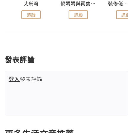
點滴
艾米莉
儍媽媽與兩隻小魔怪之家
追蹤
追蹤
追蹤
發表評論
登入
發表評論