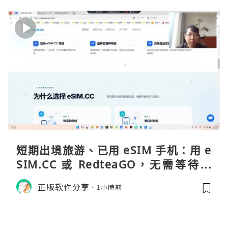
短期出境旅游、已用 eSIM 手机：用 e
SIM.CC 或 RedteaGO，无需等待收
货。需要“当地号码 + 通话短信”（如
正版软件分享
1小時前
打车、外卖、客户联络）：优先 Redt
eaGO（明确提供通话短信套餐）。长