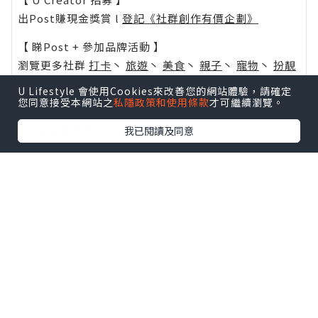
出Post賺現金獎賞 l
登記《社群創作有價企劃》
【 睇Post + 參加品牌活動 】
瀏覽更多社群
打卡
丶
旅遊
丶
美食
丶
親子
丶
寵物
丶
扮靚
攻略
及
活動情報
U Lifestyle 會使用Cookies來改善您的網站體驗，請確定
您同意接受本網站之
私隱政策和使用條款
才可繼續瀏覽。
U Blog開咗WhatsApp啦！發掘更多吃喝玩樂資訊！
Follow 我哋
！
我已閱讀及同意
0個讚好
收藏