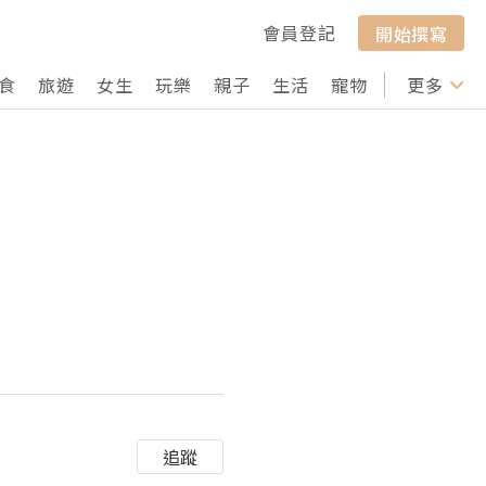
會員登記
開始撰寫
食
旅遊
女生
玩樂
親子
生活
寵物
行山
更多
打卡
追蹤