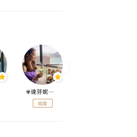
✾達芬妮•愛孩子•愛生活✾
wendysugar享受生活gogogo
追蹤
追蹤