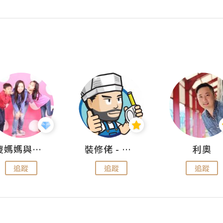
儍媽媽與兩隻小魔怪之家
裝修佬 - 香港一站式網上裝修平台
利奧
追蹤
追蹤
追蹤