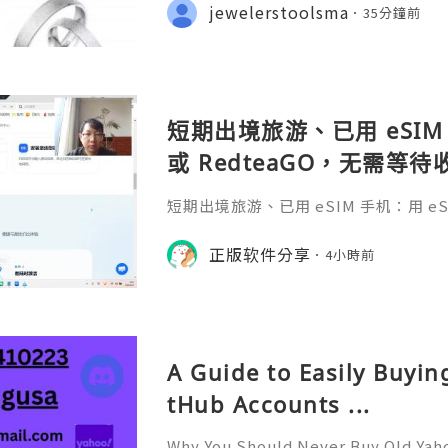
iche Botschaft, die oft ein Datum
jewelerstoolsma
35分鐘前
nderen Satz oder ein Symb
短期出境旅游、已用 eSIM 
或 RedteaGO，无需等
码 + 通话短信”（如打车
短期出境旅游、已用 eSIM 手机：用 eSIM
络）：优先 RedteaGO
等待收货。需要“当地号码 + 通话短
络）：优先 RedteaGO（明确提供
正版软件分享
餐）。长
4小時前
公数字游民，或手机不支持 eSIM：用 
方便在不同国家切换号码与套餐 全球流量卡 ht
o.com/?c=q4apir8k
A Guide to Easily Buyi
tHub Accounts ...
Why You Should Never Buy Old Yah