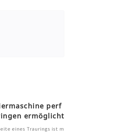
iermaschine perf
ringen ermöglicht
te eines Traurings ist m
tung. Sie ist eine persönl