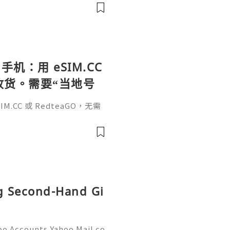
, einen Namen, einen beso
手机：用 eSIM.CC
待收货。需要“当地号
、外卖、客户联
.CC 或 RedteaGO，无需
（明确提供通话短信套
信”（如打车、外卖、客户联
通话短信套餐）。长期多国移动办
Xesim，一次收货长期使用，
tps://esim.redteag
ng Second-Hand Gi
oo Accounts Yahoo Mail co