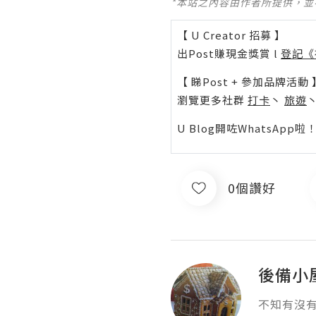
*本站之內容由作者所提供，
【 U Creator 招募 】
出Post賺現金獎賞 l
登記《
【 睇Post + 參加品牌活動 
瀏覽更多社群
打卡
丶
旅遊
U Blog開咗WhatsAp
0個讚好
後備小
不知有沒