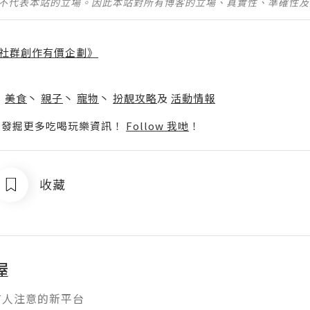
並不代表本站的立場。因此本站對所有博客的立場、真實性、準確性
社群創作有價企劃》
】
丶
美食
丶
親子
丶
寵物
丶
扮靚攻略
及
活動情報
p啦！發掘更多吃喝玩樂資訊！
Follow 我哋
！
收藏
屋
有人注意的新平台