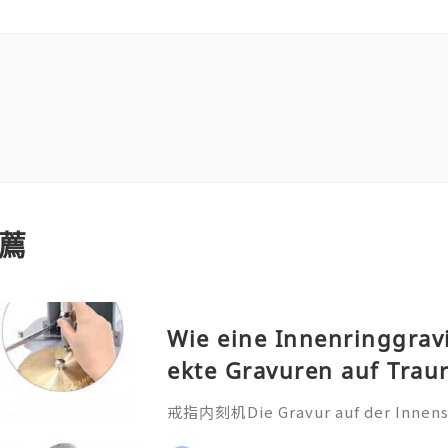
薦
Wie eine Innenringgrav
ekte Gravuren auf Trau
戒指内刻机Die Gravur auf der Innensei
ehr als nur eine technische Bearbei