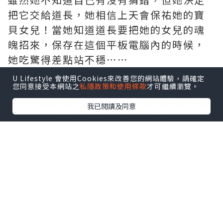
把它交給道長，她相信上天會保祐她的寶
貝女兒！當她知道道長要把她的女兒的魂
魄招來，保存在這個平板電腦內的時候，
她吃驚得差點站不穩⋯⋯
U Lifestyle 會使用Cookies來改善您的網站體驗，請確定
您同意接受本網站之
私隱政策和使用條款
才可繼續瀏覽。
*本站之內容由作者所提供，並不代表本站的立場。因此本站對
我已閱讀及同意
所有博客的立場、真實性、準確性及完整性不負任何法律責
任。
【 U Creator 招募 】
出Post賺現金獎賞 l
登記《社群創作有價企劃》
【 睇Post + 參加品牌活動 】
瀏覽更多社群
打卡
丶
旅遊
丶
美食
丶
親子
丶
寵物
丶
扮靚
攻略
及
活動情報