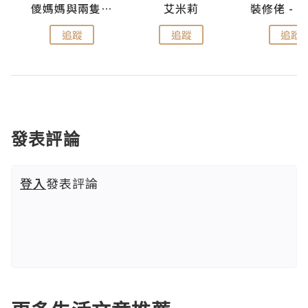
點滴
儍媽媽與兩隻小魔怪之家
艾米莉
追蹤
追蹤
追蹤
發表評論
登入
發表評論