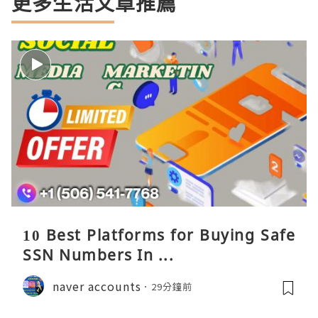
更多生活文章推薦
10 Best Platforms for Buying Safe
SSN Numbers In ...
naver accounts
29分鐘前