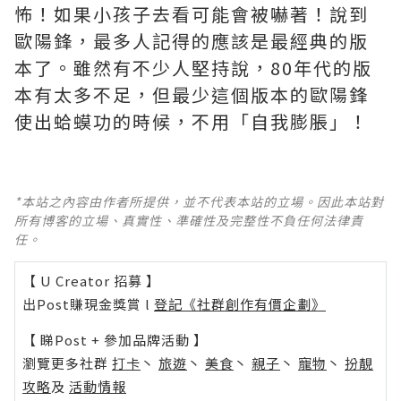
怖！如果小孩子去看可能會被嚇著！說到
歐陽鋒，最多人記得的應該是最經典的版
本了。雖然有不少人堅持說，80年代的版
本有太多不足，但最少這個版本的歐陽鋒
使出蛤蟆功的時候，不用「自我膨脹」！
*本站之內容由作者所提供，並不代表本站的立場。因此本站對
所有博客的立場、真實性、準確性及完整性不負任何法律責
任。
【 U Creator 招募 】
出Post賺現金獎賞 l
登記《社群創作有價企劃》
【 睇Post + 參加品牌活動 】
瀏覽更多社群
打卡
丶
旅遊
丶
美食
丶
親子
丶
寵物
丶
扮靚
攻略
及
活動情報