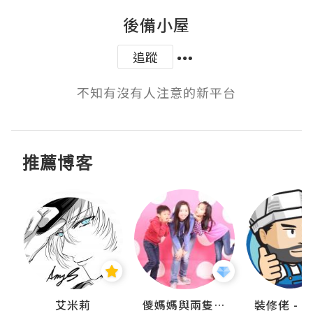
後備小屋
追蹤
不知有沒有人注意的新平台
推薦博客
點滴
艾米莉
儍媽媽與兩隻小魔怪之家