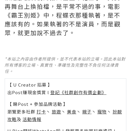
再舞台上換拍檔，是平常不過的事，電影
《霸王別姬》中，程蝶衣那種執著，是不
應該有的。如果執著的不是演員，而是觀
眾，就更加說不過去了。
*本站之內容由作者所提供，並不代表本站的立場。因此本站對
所有博客的立場、真實性、準確性及完整性不負任何法律責
任。
【 U Creator 招募 】
出Post賺現金獎賞 l
登記《社群創作有價企劃》
【 睇Post + 參加品牌活動 】
瀏覽更多社群
打卡
丶
旅遊
丶
美食
丶
親子
丶
寵物
丶
扮靚
攻略
及
活動情報
U Blog開咗WhatsApp啦！發掘更多吃喝玩樂資訊！