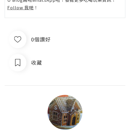
Follow 我哋
！
0個讚好
收藏