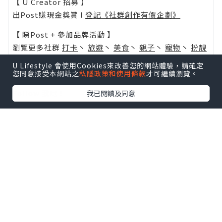
【 U Creator 招募 】
出Post賺現金獎賞 l
登記《社群創作有價企劃》
【 睇Post + 參加品牌活動 】
瀏覽更多社群
打卡
丶
旅遊
丶
美食
丶
親子
丶
寵物
丶
扮靚
攻略
及
活動情報
U Lifestyle 會使用Cookies來改善您的網站體驗，請確定
您同意接受本網站之
私隱政策和使用條款
才可繼續瀏覽。
U Blog開咗WhatsApp啦！發掘更多吃喝玩樂資訊！
Follow 我哋
！
我已閱讀及同意
0個讚好
收藏