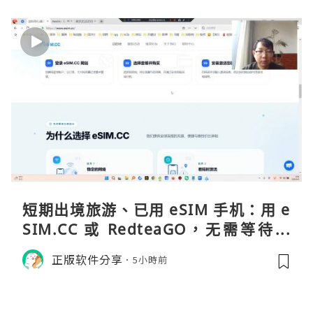
短期出境旅游、已用 eSIM 手机：用 e
SIM.CC 或 RedteaGO，无需等待收
货。需要“当地号码 + 通话短信”（如
正版软件分享
5小時前
打车、外卖、客户联络）：优先 Redt
eaGO（明确提供通话短信套餐）。长