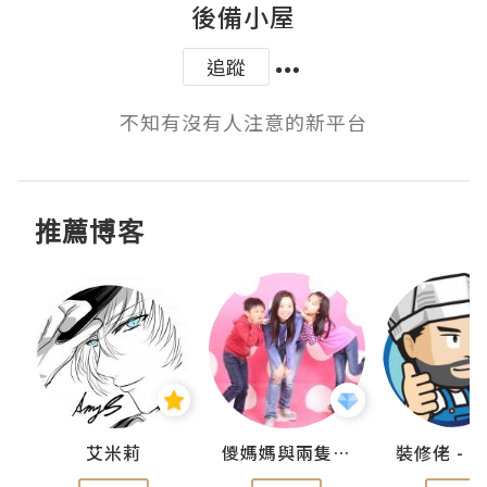
後備小屋
追蹤
不知有沒有人注意的新平台
推薦博客
點滴
艾米莉
儍媽媽與兩隻小魔怪之家