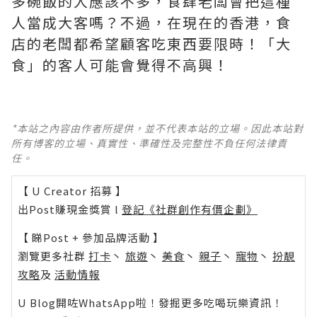
多碗飯的人應該不多，食肆老闆會把這種
人當成大客嗎？不過，在現在的香港，食
店的老闆都希望顧客吃東西要限時！「大
食」的客人可能會覺得不高興！
*本站之內容由作者所提供，並不代表本站的立場。因此本站對
所有博客的立場、真實性、準確性及完整性不負任何法律責
任。
【 U Creator 招募 】
出Post賺現金獎賞 l
登記《社群創作有價企劃》
【 睇Post + 參加品牌活動 】
瀏覽更多社群
打卡
丶
旅遊
丶
美食
丶
親子
丶
寵物
丶
扮靚
攻略
及
活動情報
U Blog開咗WhatsApp啦！發掘更多吃喝玩樂資訊！