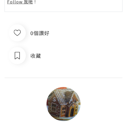
Follow 我哋
！
0個讚好
收藏