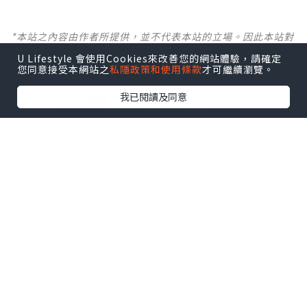
*本站之內容由作者所提供，並不代表本站的立場。因此本站對
所有博客的立場、真實性、準確性及完整性不負任何法律責
U Lifestyle 會使用Cookies來改善您的網站體驗，請確定
任。
您同意接受本網站之
私隱政策和使用條款
才可繼續瀏覽。
【 U Creator 招募 】
我已閱讀及同意
出Post賺現金獎賞 l
登記《社群創作有價企劃》
【 睇Post + 參加品牌活動 】
瀏覽更多社群
打卡
丶
旅遊
丶
美食
丶
親子
丶
寵物
丶
扮靚
攻略
及
活動情報
U Blog開咗WhatsApp啦！發掘更多吃喝玩樂資訊！
Follow 我哋
！
0個讚好