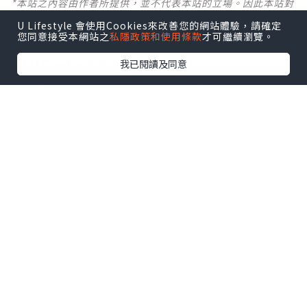
*本站之內容由作者所提供，並不代表本站的立場。因此本站對
所有博客的立場、真實性、準確性及完整性不負任何法律責
U Lifestyle 會使用Cookies來改善您的網站體驗，請確定
任。
您同意接受本網站之
私隱政策和使用條款
才可繼續瀏覽。
【 U Creator 招募 】
我已閱讀及同意
出Post賺現金獎賞 l
登記《社群創作有價企劃》
【 睇Post + 參加品牌活動 】
瀏覽更多社群
打卡
丶
旅遊
丶
美食
丶
親子
丶
寵物
丶
扮靚
攻略
及
活動情報
U Blog開咗WhatsApp啦！發掘更多吃喝玩樂資訊！
Follow 我哋
！
0個讚好