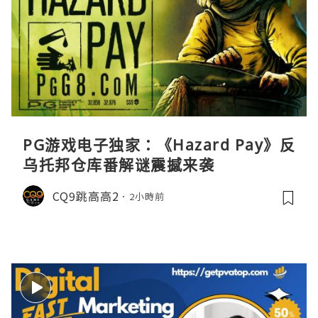
PG游戏电子独家：《Hazard Pay》反
乌托邦仓库番解谜震撼来袭
CQ9跳高高2
2小時前