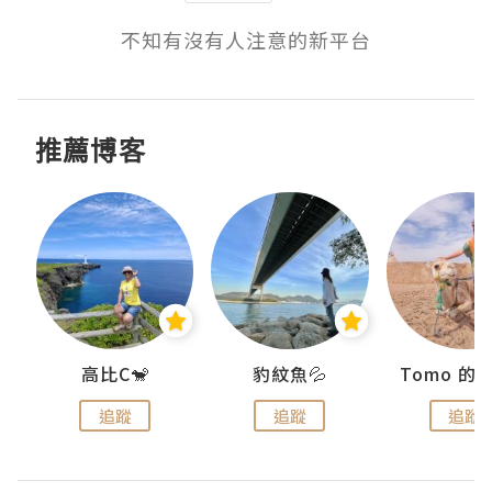
不知有沒有人注意的新平台
推薦博客
)
高比C🐒
豹紋魚💦
追蹤
追蹤
追蹤