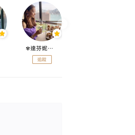
✾達芬妮•愛孩子•愛生活✾
wendysugar享受生活gogogo
追蹤
追蹤