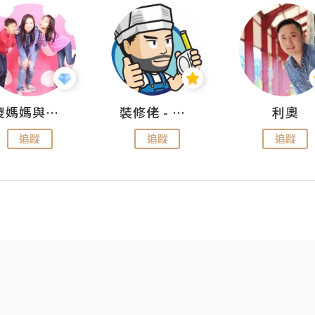
儍媽媽與兩隻小魔怪之家
裝修佬 - 香港一站式網上裝修平台
利奧
追蹤
追蹤
追蹤