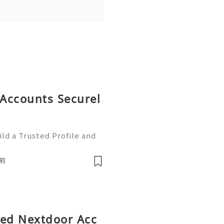
Accounts Securel
ld a Trusted Profile and
tHub is one of the worl
e development and collabo
前
fied Nextdoor Acc