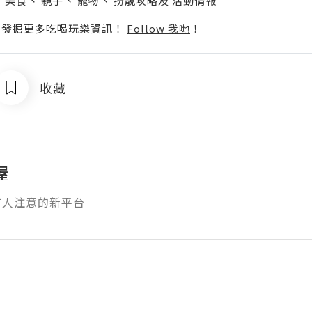
丶
美食
丶
親子
丶
寵物
丶
扮靚攻略
及
活動情報
p啦！發掘更多吃喝玩樂資訊！
Follow 我哋
！
收藏
屋
有人注意的新平台