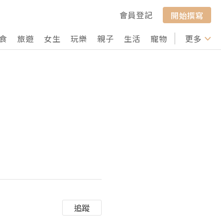
會員登記
開始撰寫
食
旅遊
女生
玩樂
親子
生活
寵物
行山
更多
打卡
追蹤