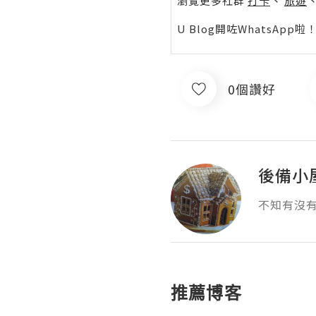
瀏覽更多社群
打卡
丶
旅遊
U Blog開咗WhatsAp
0個讚好
後備小
不知有沒
推薦博客