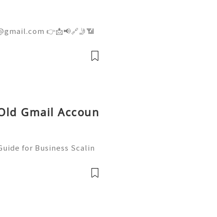
@gmail.com 👉📩📢🔗🤳📶
👉📩📢🔗🤳📶💼 ➤ Telegram:
ite: getpvapro.com Buy
ium Quality at Getpvapr
 Old Gmail Accoun
uide for Business Scalin
: @usagoodservicesit ➤ W
: usagoodservicesit@gmai