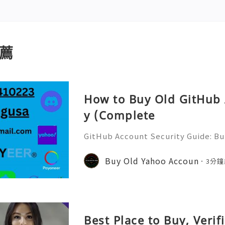
薦
How to Buy Old GitHub 
y (Complete
GitHub Account Security Guide: Bui
Protect Your Developer Identity Gi
d's leading platforms for softwar
Buy Old Yahoo Accoun
3分鐘
ration. Millions of develo
Best Place to Buy, Veri