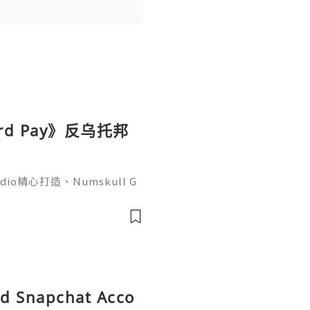
d Pay》反乌托邦
io精心打造、Numskull G
 Pay》，正式定档9月10日于
界观为核心的仓库解谜作品，将
任务。在《Hazard Pa
中的底层作业员，在严苛的步
突发状况并收集关键
ld Snapchat Acco