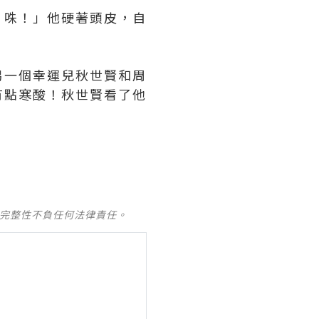
！咮！」他硬著頭皮，自
另一個幸運兒秋世賢和周
有點寒酸！秋世賢看了他
及完整性不負任何法律責任。