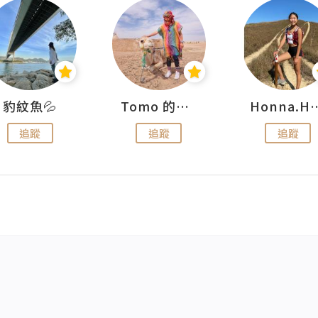
豹紋魚💦
Tomo 的快樂宇宙
Honna.
追蹤
追蹤
追蹤