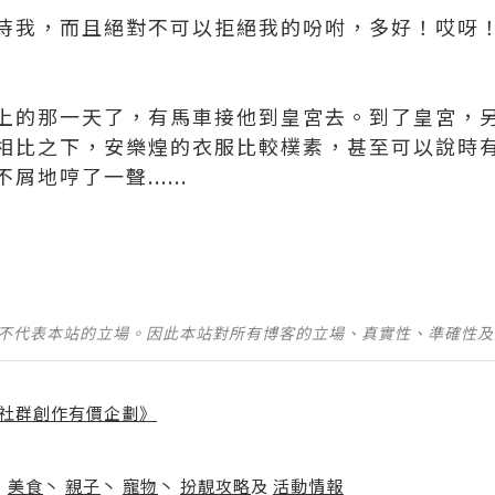
侍我，而且絕對不可以拒絕我的吩咐，多好！哎呀
上的那一天了，有馬車接他到皇宮去。到了皇宮，
相比之下，安樂煌的衣服比較樸素，甚至可以說時
地哼了一聲......
並不代表本站的立場。因此本站對所有博客的立場、真實性、準確性
社群創作有價企劃》
】
丶
美食
丶
親子
丶
寵物
丶
扮靚攻略
及
活動情報