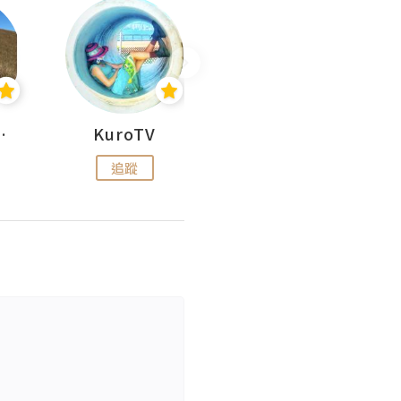
H 出走
KuroTV
Hikipedia 山上山下
追蹤
追蹤