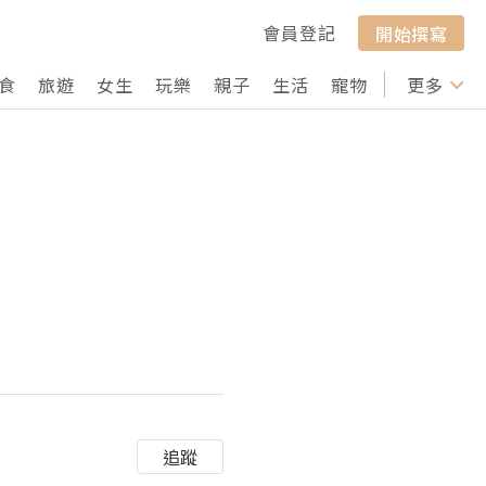
會員登記
開始撰寫
食
旅遊
女生
玩樂
親子
生活
寵物
行山
更多
打卡
追蹤