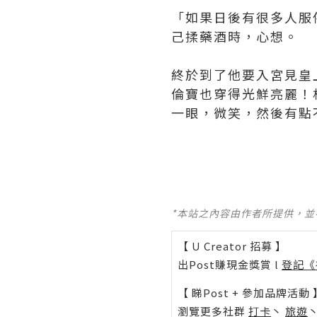
「如果日後有很多人服
己揉藥酒時，心想。
終於到了他要入宮見皇
倫寶也穿得光鮮亮麗！
一眼，微笑，然後有點不屑
*本站之內容由作者所提供，
【 U Creator 招募 】
出Post賺現金獎賞 l
登記《
【 睇Post + 參加品牌活動 
瀏覽更多社群
打卡
丶
旅遊