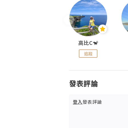
Nei Ho! 你好:)
高比C🐒
追蹤
追蹤
發表評論
登入
發表評論