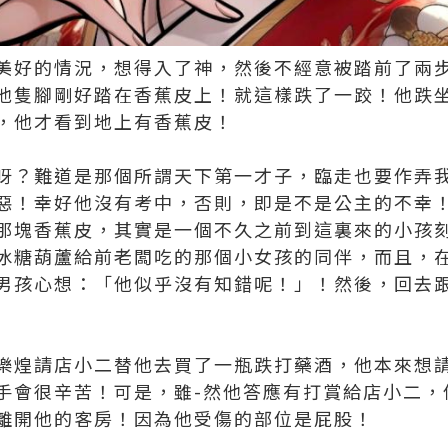
美好的情況，想得入了神，然後不經意被踏前了兩
他隻腳剛好踏在香蕉皮上！就這樣跌了一跤！他跌
，他才看到地上有香蕉皮！
呀？難道是那個所謂天下第一才子，臨走也要作弄
惡！幸好他沒有考中，否則，即是不是公主的不幸
那塊香蕉皮，其實是一個不久之前到這裏來的小孩
冰糖葫蘆給前老闆吃的那個小女孩的同伴，而且，
男孩心想：「他似乎沒有知錯呢！」！然後，回去
樂煌請店小二替他去買了一瓶跌打藥酒，他本來想
手會很辛苦！可是，雖-然他答應有打賞給店小二，
離開他的客房！因為他受傷的部位是屁股！