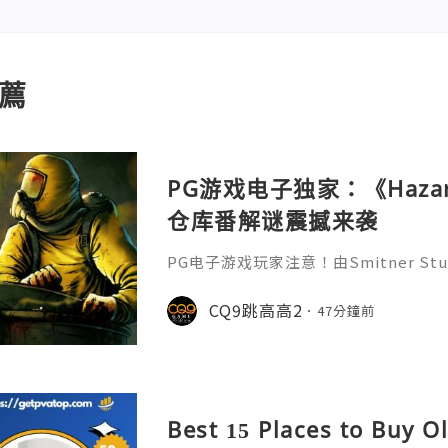
薦
PG游戏电子独家：《Hazar
仓库番解谜震撼来袭
PG电子游戏玩家注意！由Smitner Stud
ames发行的像素风解谜佳作《Hazard
Steam平台发售。这款以反乌托邦世
CQ9跳高高2
47分鐘前
带领玩家深入废弃设施，挑战高风险的清理
y》中，PG电子玩家将扮演受污染设施
数限制下精准操控场景机关，处理各类
Best 15 Places to Buy O