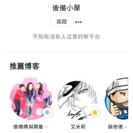
後備小屋
追蹤
不知有沒有人注意的新平台
推薦博客
點滴
儍媽媽與兩隻小魔怪之家
艾米莉