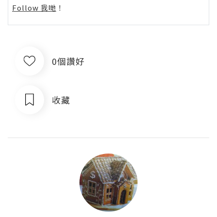
Follow 我哋
！
0個讚好
收藏