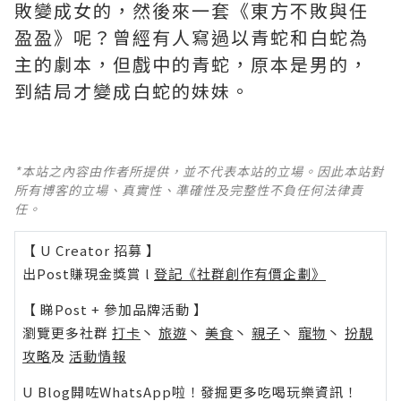
敗變成女的，然後來一套《東方不敗與任
盈盈》呢？曾經有人寫過以青蛇和白蛇為
主的劇本，但戲中的青蛇，原本是男的，
到結局才變成白蛇的妹妹。
*本站之內容由作者所提供，並不代表本站的立場。因此本站對
所有博客的立場、真實性、準確性及完整性不負任何法律責
任。
【 U Creator 招募 】
出Post賺現金獎賞 l
登記《社群創作有價企劃》
【 睇Post + 參加品牌活動 】
瀏覽更多社群
打卡
丶
旅遊
丶
美食
丶
親子
丶
寵物
丶
扮靚
攻略
及
活動情報
U Blog開咗WhatsApp啦！發掘更多吃喝玩樂資訊！