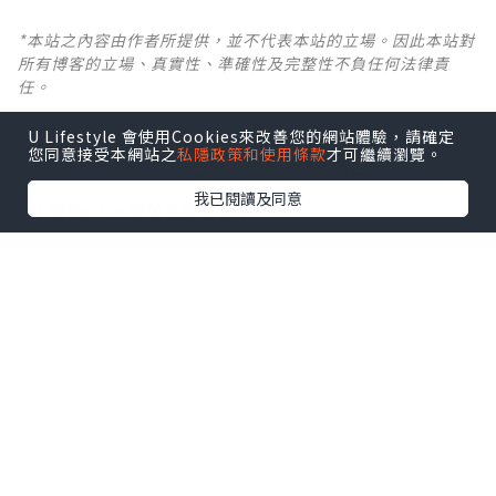
*本站之內容由作者所提供，並不代表本站的立場。因此本站對
所有博客的立場、真實性、準確性及完整性不負任何法律責
任。
U Lifestyle 會使用Cookies來改善您的網站體驗，請確定
【 U Creator 招募 】
您同意接受本網站之
私隱政策和使用條款
才可繼續瀏覽。
出Post賺現金獎賞 l
登記《社群創作有價企劃》
我已閱讀及同意
【 睇Post + 參加品牌活動 】
瀏覽更多社群
打卡
丶
旅遊
丶
美食
丶
親子
丶
寵物
丶
扮靚
攻略
及
活動情報
U Blog開咗WhatsApp啦！發掘更多吃喝玩樂資訊！
Follow 我哋
！
0個讚好