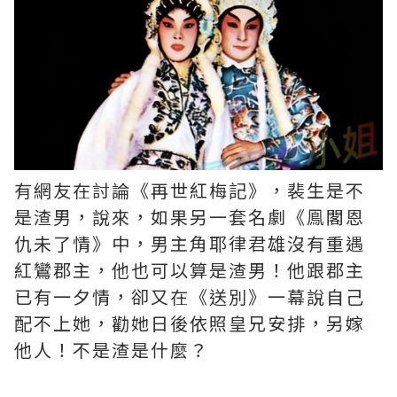
有網友在討論《再世紅梅記》，裴生是不
是渣男，說來，如果另一套名劇《鳯閣恩
仇未了情》中，男主角耶律君雄沒有重遇
紅鸞郡主，他也可以算是渣男！他跟郡主
已有一夕情，卻又在《送別》一幕說自己
配不上她，勸她日後依照皇兄安排，另嫁
他人！不是渣是什麼？ ​​​