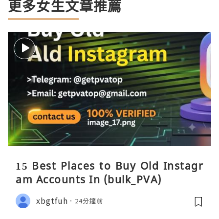
更多女生文章推薦
15 Best Places to Buy Old Instagr
am Accounts In (bulk_PVA)
xbgtfuh
24分鐘前