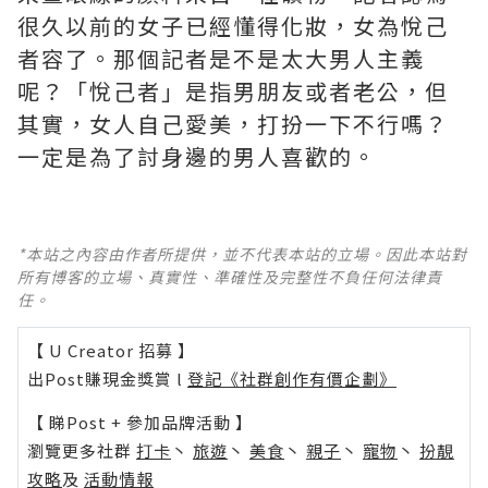
很久以前的女子已經懂得化妝，女為悅己
者容了。那個記者是不是太大男人主義
呢？「悅己者」是指男朋友或者老公，但
其實，女人自己愛美，打扮一下不行嗎？
一定是為了討身邊的男人喜歡的。
*本站之內容由作者所提供，並不代表本站的立場。因此本站對
所有博客的立場、真實性、準確性及完整性不負任何法律責
任。
【 U Creator 招募 】
出Post賺現金獎賞 l
登記《社群創作有價企劃》
【 睇Post + 參加品牌活動 】
瀏覽更多社群
打卡
丶
旅遊
丶
美食
丶
親子
丶
寵物
丶
扮靚
攻略
及
活動情報