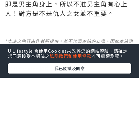
即是男主角身上，所以不准男主角有心上
人！對方是不是仇人之女並不重要。
*本站之內容由作者所提供，並不代表本站的立場。因此本站對
所有博客的立場、真實性、準確性及完整性不負任何法律責
U Lifestyle 會使用Cookies來改善您的網站體驗，請確定
任。
您同意接受本網站之
私隱政策和使用條款
才可繼續瀏覽。
【 U Creator 招募 】
我已閱讀及同意
出Post賺現金獎賞 l
登記《社群創作有價企劃》
【 睇Post + 參加品牌活動 】
瀏覽更多社群
打卡
丶
旅遊
丶
美食
丶
親子
丶
寵物
丶
扮靚
攻略
及
活動情報
U Blog開咗WhatsApp啦！發掘更多吃喝玩樂資訊！
Follow 我哋
！