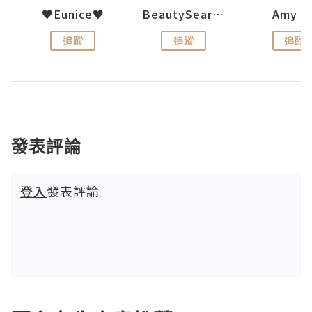
h 夏沫
♥Eunice♥
BeautySearch
Amy N
追蹤
追蹤
追蹤
發表評論
登入
發表評論