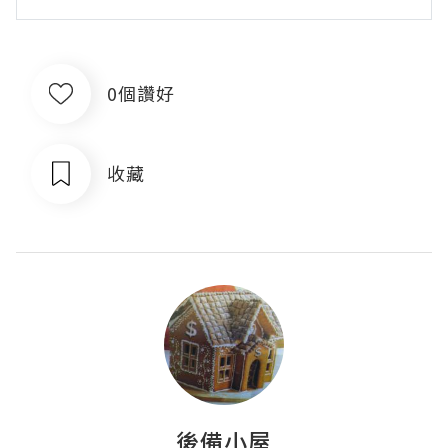
0個讚好
收藏
後備小屋