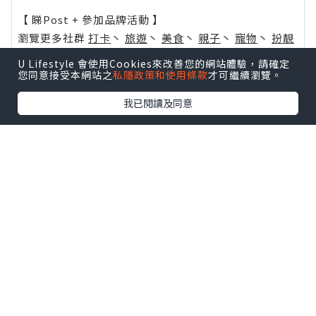
【 睇Post + 參加品牌活動 】
瀏覽更多社群
打卡
丶
旅遊
丶
美食
丶
親子
丶
寵物
丶
扮靚
攻略
及
活動情報
U Lifestyle 會使用Cookies來改善您的網站體驗，請確定
您同意接受本網站之
私隱政策和使用條款
才可繼續瀏覽。
U Blog開咗WhatsApp啦！發掘更多吃喝玩樂資訊！
Follow 我哋
！
我已閱讀及同意
0個讚好
收藏