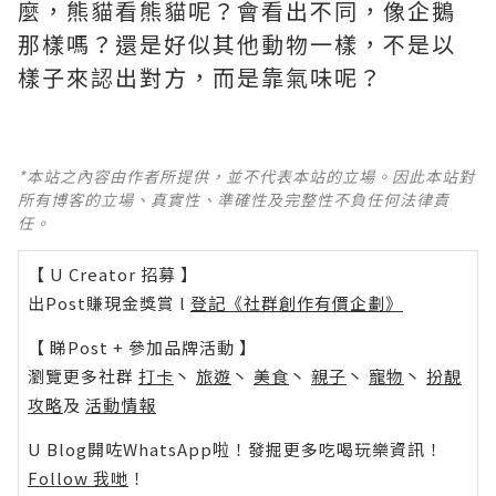
麼，熊貓看熊貓呢？會看出不同，像企鵝
那樣嗎？還是好似其他動物一樣，不是以
樣子來認出對方，而是靠氣味呢？
*本站之內容由作者所提供，並不代表本站的立場。因此本站對
所有博客的立場、真實性、準確性及完整性不負任何法律責
任。
【 U Creator 招募 】
出Post賺現金獎賞 l
登記《社群創作有價企劃》
【 睇Post + 參加品牌活動 】
瀏覽更多社群
打卡
丶
旅遊
丶
美食
丶
親子
丶
寵物
丶
扮靚
攻略
及
活動情報
U Blog開咗WhatsApp啦！發掘更多吃喝玩樂資訊！
Follow 我哋
！