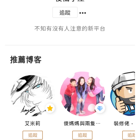
追蹤
不知有沒有人注意的新平台
推薦博客
點滴
艾米莉
儍媽媽與兩隻小魔怪之家
追蹤
追蹤
追蹤