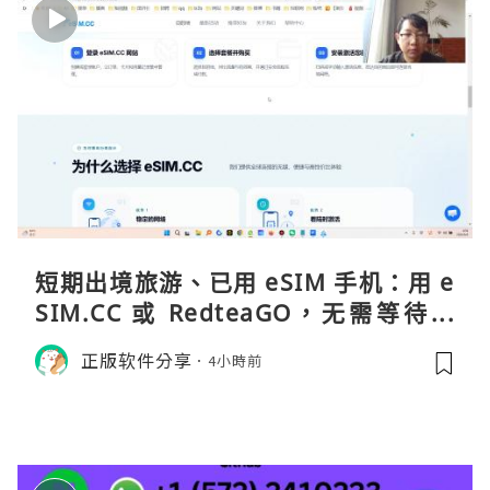
短期出境旅游、已用 eSIM 手机：用 e
SIM.CC 或 RedteaGO，无需等待收
货。需要“当地号码 + 通话短信”（如
正版软件分享
4小時前
打车、外卖、客户联络）：优先 Redt
eaGO（明确提供通话短信套餐）。长