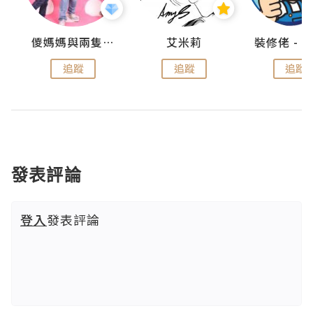
點滴
儍媽媽與兩隻小魔怪之家
艾米莉
追蹤
追蹤
追蹤
發表評論
登入
發表評論