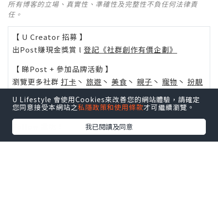
所有博客的立場、真實性、準確性及完整性不負任何法律責
任。
【 U Creator 招募 】
出Post賺現金獎賞 l
登記《社群創作有價企劃》
【 睇Post + 參加品牌活動 】
瀏覽更多社群
打卡
丶
旅遊
丶
美食
丶
親子
丶
寵物
丶
扮靚
攻略
及
活動情報
U Lifestyle 會使用Cookies來改善您的網站體驗，請確定
您同意接受本網站之
私隱政策和使用條款
才可繼續瀏覽。
U Blog開咗WhatsApp啦！發掘更多吃喝玩樂資訊！
Follow 我哋
！
我已閱讀及同意
0個讚好