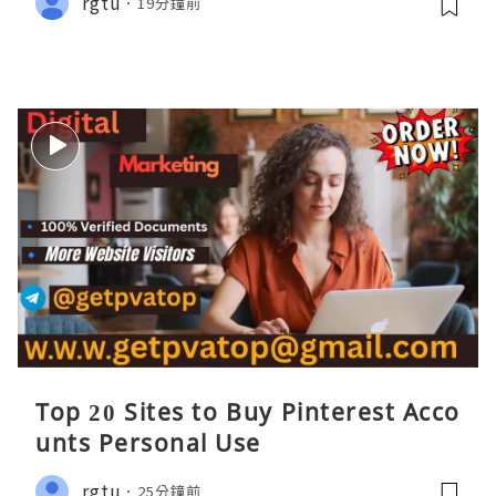
rgtu
19分鐘前
Top 20 Sites to Buy Pinterest Acco
unts Personal Use
rgtu
25分鐘前