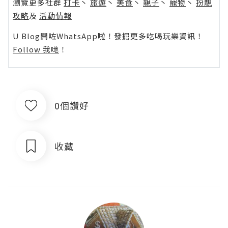
瀏覽更多社群
打卡
丶
旅遊
丶
美食
丶
親子
丶
寵物
丶
扮靚
攻略
及
活動情報
U Blog開咗WhatsApp啦！發掘更多吃喝玩樂資訊！
Follow 我哋
！
0個讚好
收藏