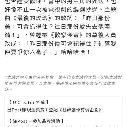
也曾經受歡迎，當中的男主角的死法，也
好像不止一次被電視劇的編劇抄過。主題
曲《最後的玫瑰》的歌詞：「昨日那份
美，可會抓得住？往日那份愛失去像漣
漪！」，曾經被《歡樂今宵》的幕後人員
改成：「昨日那份債可會記得住？計落我
仲要爭你六毫子！」哈哈哈哈！
*本站之內容由作者所提供，並不代表本站的立場。因此本站對
所有博客的立場、真實性、準確性及完整性不負任何法律責
任。
【 U Creator 招募 】
出Post賺現金獎賞 l
登記《社群創作有價企劃》
【 睇Post + 參加品牌活動 】