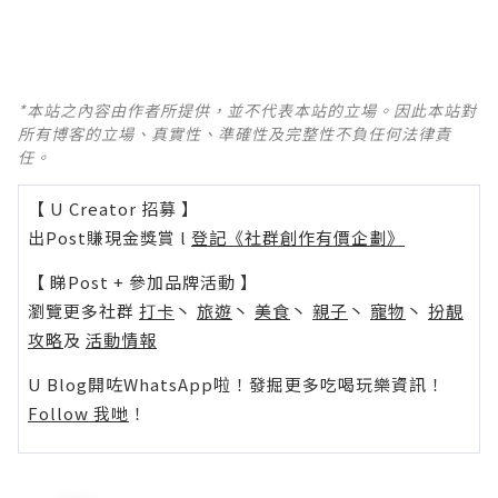
*本站之內容由作者所提供，並不代表本站的立場。因此本站對
所有博客的立場、真實性、準確性及完整性不負任何法律責
任。
【 U Creator 招募 】
出Post賺現金獎賞 l
登記《社群創作有價企劃》
【 睇Post + 參加品牌活動 】
瀏覽更多社群
打卡
丶
旅遊
丶
美食
丶
親子
丶
寵物
丶
扮靚
攻略
及
活動情報
U Blog開咗WhatsApp啦！發掘更多吃喝玩樂資訊！
Follow 我哋
！