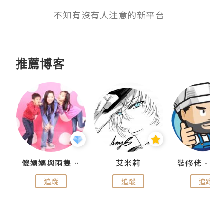
不知有沒有人注意的新平台
推薦博客
點滴
儍媽媽與兩隻小魔怪之家
艾米莉
追蹤
追蹤
追蹤