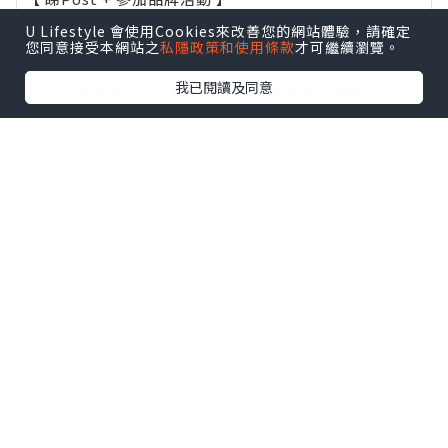
瀏覽更多社群
打卡
丶
旅遊
丶
美食
丶
親子
丶
寵物
丶
扮靚
U Lifestyle 會使用Cookies來改善您的網站體驗，請確定
您同意接受本網站之
私隱政策和使用條款
才可繼續瀏覽。
攻略
及
活動情報
我已閱讀及同意
U Blog開咗WhatsApp啦！發掘更多吃喝玩樂資訊！
Follow 我哋
！
0個讚好
收藏