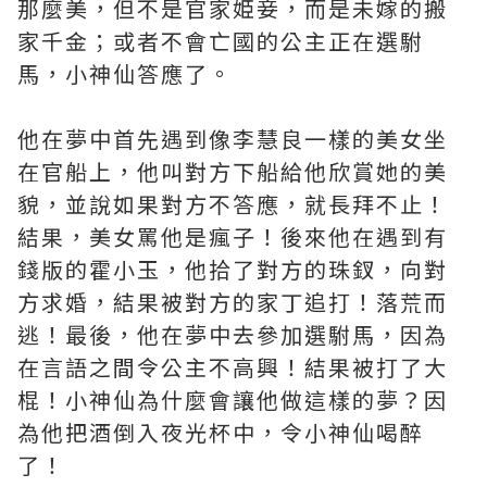
那麼美，但不是官家姫妾，而是未嫁的搬
家千金；或者不會亡國的公主正在選駙
馬，小神仙答應了。
他在夢中首先遇到像李慧良一樣的美女坐
在官船上，他叫對方下船給他欣賞她的美
貌，並說如果對方不答應，就長拜不止！
結果，美女罵他是瘋子！後來他在遇到有
錢版的霍小玉，他拾了對方的珠釵，向對
方求婚，結果被對方的家丁追打！落荒而
逃！最後，他在夢中去參加選駙馬，因為
在言語之間令公主不高興！結果被打了大
棍！小神仙為什麼會讓他做這樣的夢？因
為他把酒倒入夜光杯中，令小神仙喝醉
了！