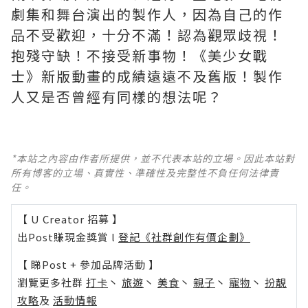
劇集和舞台演出的製作人，因為自己的作
品不受歡迎，十分不滿！認為觀眾歧視！
抱殘守缺！不接受新事物！《美少女戰
士》新版動畫的成績遠遠不及舊版！製作
人又是否曾經有同樣的想法呢？
*本站之內容由作者所提供，並不代表本站的立場。因此本站對
所有博客的立場、真實性、準確性及完整性不負任何法律責
任。
【 U Creator 招募 】
出Post賺現金獎賞 l
登記《社群創作有價企劃》
【 睇Post + 參加品牌活動 】
瀏覽更多社群
打卡
丶
旅遊
丶
美食
丶
親子
丶
寵物
丶
扮靚
攻略
及
活動情報