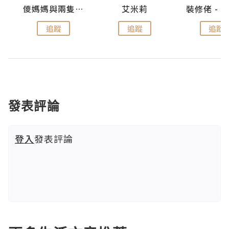
點滴
儍媽媽與兩隻小魔怪之家
艾米莉
追蹤
追蹤
追蹤
發表評論
登入
發表評論