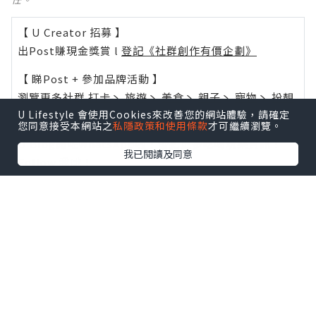
【 U Creator 招募 】
出Post賺現金獎賞 l
登記《社群創作有價企劃》
【 睇Post + 參加品牌活動 】
瀏覽更多社群
打卡
丶
旅遊
丶
美食
丶
親子
丶
寵物
丶
扮靚
U Lifestyle 會使用Cookies來改善您的網站體驗，請確定
攻略
及
活動情報
您同意接受本網站之
私隱政策和使用條款
才可繼續瀏覽。
U Blog開咗WhatsApp啦！發掘更多吃喝玩樂資訊！
我已閱讀及同意
Follow 我哋
！
0個讚好
收藏