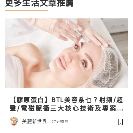
更多生活文章推薦
【膠原蛋白】BTL美容系乜？射頻/超
聲/電磁脈衝三大核心技術及專案盤
點！
美麗新世界
27分鐘前