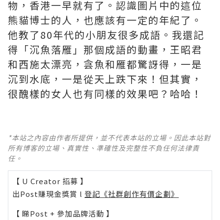
物，香港一早就有了。認識圖片中的這位
熊貓博士的人，也應該有一定的年紀了。
他教了80年代的小朋友很多成語。我還記
得「沉魚落雁」那個成語的動畫，王昭君
和西施太漂亮，侌魚和雁都驚訝得，一是
沉到水底，一是從天上跌下來！但其實，
很醜樣的女人也有同樣的效果吧？哈哈！
*本站之內容由作者所提供，並不代表本站的立場。因此本站對
所有博客的立場、真實性、準確性及完整性不負任何法律責
任。
【 U Creator 招募 】
出Post賺現金獎賞 l
登記《社群創作有價企劃》
【 睇Post + 參加品牌活動 】