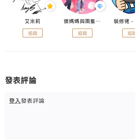
點滴
艾米莉
儍媽媽與兩隻小魔怪之家
追蹤
追蹤
追蹤
發表評論
登入
發表評論