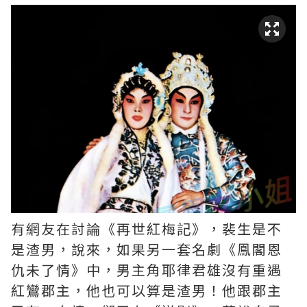
有網友在討論《再世紅梅記》，裴生是不
是渣男，說來，如果另一套名劇《鳯閣恩
仇未了情》中，男主角耶律君雄沒有重遇
紅鸞郡主，他也可以算是渣男！他跟郡主