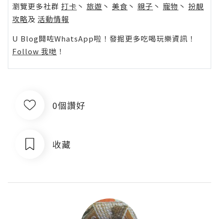
瀏覽更多社群
打卡
丶
旅遊
丶
美食
丶
親子
丶
寵物
丶
扮靚
攻略
及
活動情報
U Blog開咗WhatsApp啦！發掘更多吃喝玩樂資訊！
Follow 我哋
！
0個讚好
收藏