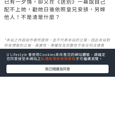
已有一夕情，卻又在《送別》一幕說自己
配不上她，勸她日後依照皇兄安排，另嫁
他人！不是渣是什麼？ ​​​
*本站之內容由作者所提供，並不代表本站的立場。因此本站對
所有博客的立場、真實性、準確性及完整性不負任何法律責
任。
U Lifestyle 會使用Cookies來改善您的網站體驗，請確定
您同意接受本網站之
私隱政策和使用條款
才可繼續瀏覽。
【 U Creator 招募 】
我已閱讀及同意
出Post賺現金獎賞 l
登記《社群創作有價企劃》
【 睇Post + 參加品牌活動 】
瀏覽更多社群
打卡
丶
旅遊
丶
美食
丶
親子
丶
寵物
丶
扮靚
攻略
及
活動情報
U Blog開咗WhatsApp啦！發掘更多吃喝玩樂資訊！
Follow 我哋
！