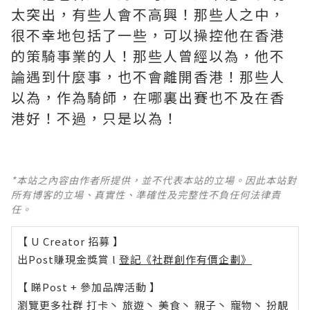
太突出，有些人會不高興！那些人之中，
很不幸地包括了一些，可以操控他在香港
的策騎事業的人！那些人曾經以為，他不
論遇到什麼事，也不會離開香港！那些人
以為，作為騎師，在哪裏出賽也不及在香
港好！不過，只是以為！
*本站之內容由作者所提供，並不代表本站的立場。因此本站對
所有博客的立場、真實性、準確性及完整性不負任何法律責
任。
【 U Creator 招募 】
出Post賺現金獎賞 l
登記《社群創作有價企劃》
【 睇Post + 參加品牌活動 】
瀏覽更多社群
打卡
丶
旅遊
丶
美食
丶
親子
丶
寵物
丶
扮靚