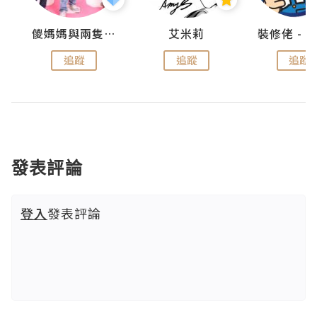
點滴
儍媽媽與兩隻小魔怪之家
艾米莉
追蹤
追蹤
追蹤
發表評論
登入
發表評論