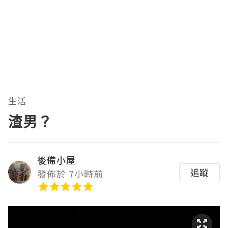
生活
渣男？
後備小屋
追蹤
發佈於 7小時前