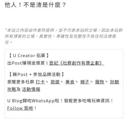
他人！不是渣是什麼？ ​​​
*本站之內容由作者所提供，並不代表本站的立場。因此本站對
所有博客的立場、真實性、準確性及完整性不負任何法律責
任。
【 U Creator 招募 】
出Post賺現金獎賞 l
登記《社群創作有價企劃》
【 睇Post + 參加品牌活動 】
瀏覽更多社群
打卡
丶
旅遊
丶
美食
丶
親子
丶
寵物
丶
扮靚
攻略
及
活動情報
U Blog開咗WhatsApp啦！發掘更多吃喝玩樂資訊！
Follow 我哋
！