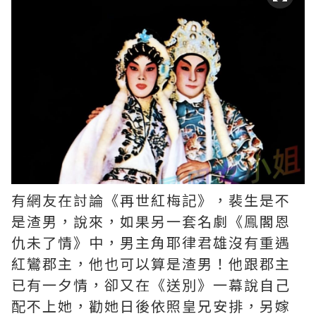
有網友在討論《再世紅梅記》，裴生是不
是渣男，說來，如果另一套名劇《鳯閣恩
仇未了情》中，男主角耶律君雄沒有重遇
紅鸞郡主，他也可以算是渣男！他跟郡主
已有一夕情，卻又在《送別》一幕說自己
配不上她，勸她日後依照皇兄安排，另嫁