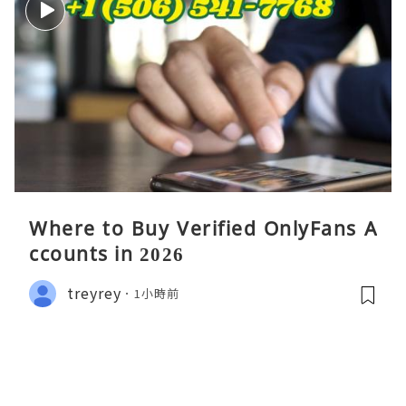
Where to Buy Verified OnlyFans A
ccounts in 2026
treyrey
1小時前