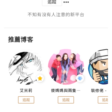
追蹤
不知有沒有人注意的新平台
推薦博客
點滴
艾米莉
儍媽媽與兩隻小魔怪之家
追蹤
追蹤
追蹤