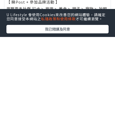
【 睇Post + 參加品牌活動 】
瀏覽更多社群
打卡
丶
旅遊
丶
美食
丶
親子
丶
寵物
丶
扮靚
U Lifestyle 會使用Cookies來改善您的網站體驗，請確定
攻略
及
活動情報
您同意接受本網站之
私隱政策和使用條款
才可繼續瀏覽。
U Blog開咗WhatsApp啦！發掘更多吃喝玩樂資訊！
我已閱讀及同意
Follow 我哋
！
0個讚好
收藏