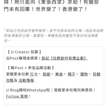
錢！她只能向《東張西望》求助！有關部
門未有回覆！世界變了！香港變了！
*本站之內容由作者所提供，並不代表本站的立場。因此本站對
所有博客的立場、真實性、準確性及完整性不負任何法律責
任。
【 U Creator 招募 】
出Post賺現金獎賞 l
登記《社群創作有價企劃》
【 睇Post + 參加品牌活動 】
瀏覽更多社群
打卡
丶
旅遊
丶
美食
丶
親子
丶
寵物
丶
扮靚
攻略
及
活動情報
U Blog開咗WhatsApp啦！發掘更多吃喝玩樂資訊！
Follow 我哋
！