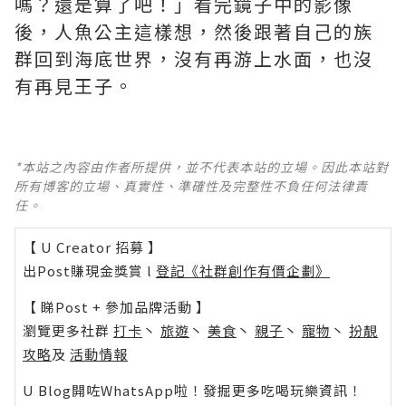
嗎？還是算了吧！」看完鏡子中的影像
後，人魚公主這樣想，然後跟著自己的族
群回到海底世界，沒有再游上水面，也沒
有再見王子。
*本站之內容由作者所提供，並不代表本站的立場。因此本站對
所有博客的立場、真實性、準確性及完整性不負任何法律責
任。
【 U Creator 招募 】
出Post賺現金獎賞 l
登記《社群創作有價企劃》
【 睇Post + 參加品牌活動 】
瀏覽更多社群
打卡
丶
旅遊
丶
美食
丶
親子
丶
寵物
丶
扮靚
攻略
及
活動情報
U Blog開咗WhatsApp啦！發掘更多吃喝玩樂資訊！