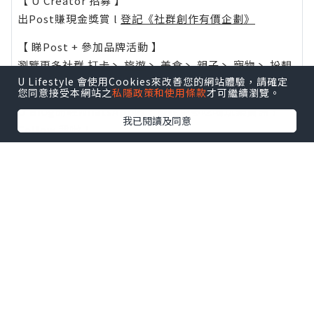
【 U Creator 招募 】
出Post賺現金獎賞 l
登記《社群創作有價企劃》
【 睇Post + 參加品牌活動 】
瀏覽更多社群
打卡
丶
旅遊
丶
美食
丶
親子
丶
寵物
丶
扮靚
U Lifestyle 會使用Cookies來改善您的網站體驗，請確定
攻略
及
活動情報
您同意接受本網站之
私隱政策和使用條款
才可繼續瀏覽。
U Blog開咗WhatsApp啦！發掘更多吃喝玩樂資訊！
我已閱讀及同意
Follow 我哋
！
0個讚好
收藏