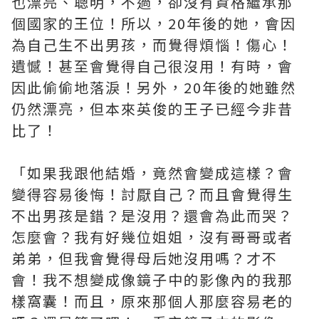
也漂亮、聰明，不過，卻沒有資格繼承那
個國家的王位！所以，20年後的她，會因
為自己生不出男孩，而覺得煩惱！傷心！
遺憾！甚至會覺得自己很沒用！有時，會
因此偷偷地落淚！另外，20年後的她雖然
仍然漂亮，但本來英俊的王子已經今非昔
比了！
「如果我跟他結婚，竟然會變成這樣？會
變得容易後悔！討厭自己？而且會覺得生
不出男孩是錯？是沒用？還會為此而哭？
怎麼會？我有好幾位姐姐，沒有哥哥或者
弟弟，但我會覺得母后她沒用嗎？才不
會！我不想變成像鏡子中的影像內的我那
樣窩囊！而且，原來那個人那麼容易老的