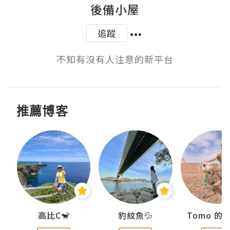
後備小屋
追蹤
不知有沒有人注意的新平台
推薦博客
)
高比C🐒
豹紋魚💦