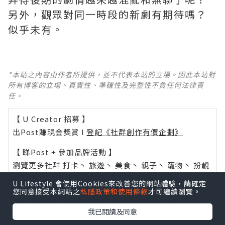
另外，觀眾對同一時段的新劇有期待嗎？
似乎未有。
*本站之內容由作者所提供，並不代表本站的立場。因此本站對
所有博客的立場、真實性、準確性及完整性不負任何法律責
任。
【 U Creator 招募 】
出Post賺現金獎賞 l
登記《社群創作有價企劃》
【 睇Post + 參加品牌活動 】
瀏覽更多社群
打卡
丶
旅遊
丶
美食
丶
親子
丶
寵物
丶
扮靚
攻略
及
活動情報
U Lifestyle 會使用Cookies來改善您的網站體驗，請確定
您同意接受本網站之
私隱政策和使用條款
才可繼續瀏覽。
U Blog開咗WhatsApp啦！發掘更多吃喝玩樂資訊！
Follow 我哋
！
我已閱讀及同意