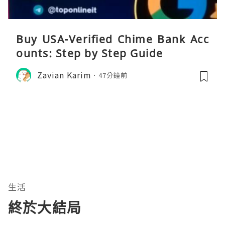
Buy USA-Verified Chime Bank Acc
ounts: Step by Step Guide
Zavian Karim
47分鐘前
生活
終於大結局