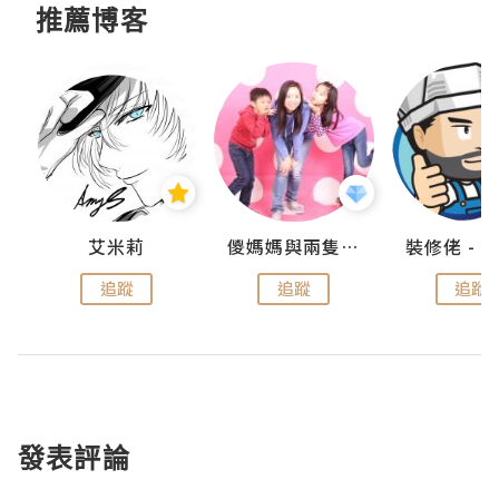
推薦博客
點滴
艾米莉
儍媽媽與兩隻小魔怪之家
追蹤
追蹤
追蹤
發表評論