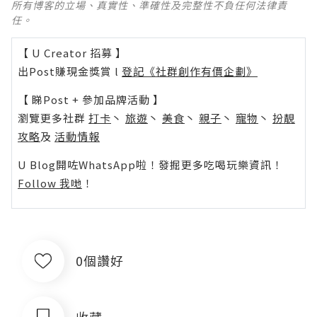
所有博客的立場、真實性、準確性及完整性不負任何法律責
任。
【 U Creator 招募 】
出Post賺現金獎賞 l
登記《社群創作有價企劃》
【 睇Post + 參加品牌活動 】
瀏覽更多社群
打卡
丶
旅遊
丶
美食
丶
親子
丶
寵物
丶
扮靚
攻略
及
活動情報
U Blog開咗WhatsApp啦！發掘更多吃喝玩樂資訊！
Follow 我哋
！
0個讚好