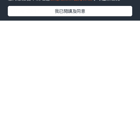
U Blog開咗WhatsApp啦！發掘更多吃喝玩樂資訊！
Follow 我哋
！
我已閱讀及同意
0個讚好
收藏