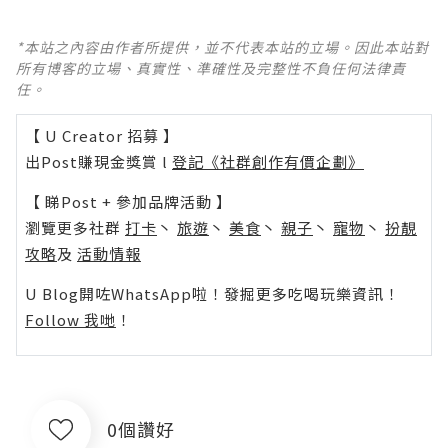
*本站之內容由作者所提供，並不代表本站的立場。因此本站對
所有博客的立場、真實性、準確性及完整性不負任何法律責
任。
【 U Creator 招募 】
出Post賺現金獎賞 l
登記《社群創作有價企劃》
【 睇Post + 參加品牌活動 】
瀏覽更多社群
打卡
丶
旅遊
丶
美食
丶
親子
丶
寵物
丶
扮靚
攻略
及
活動情報
U Blog開咗WhatsApp啦！發掘更多吃喝玩樂資訊！
Follow 我哋
！
0個讚好