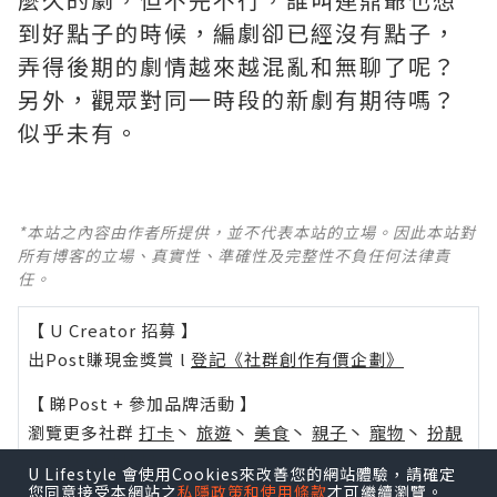
到好點子的時候，編劇卻已經沒有點子，
弄得後期的劇情越來越混亂和無聊了呢？ ​​​
另外，觀眾對同一時段的新劇有期待嗎？
似乎未有。
*本站之內容由作者所提供，並不代表本站的立場。因此本站對
所有博客的立場、真實性、準確性及完整性不負任何法律責
任。
【 U Creator 招募 】
出Post賺現金獎賞 l
登記《社群創作有價企劃》
【 睇Post + 參加品牌活動 】
瀏覽更多社群
打卡
丶
旅遊
丶
美食
丶
親子
丶
寵物
丶
扮靚
攻略
及
活動情報
U Lifestyle 會使用Cookies來改善您的網站體驗，請確定
您同意接受本網站之
私隱政策和使用條款
才可繼續瀏覽。