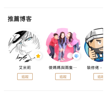
推薦博客
點滴
艾米莉
儍媽媽與兩隻小魔怪之家
追蹤
追蹤
追蹤