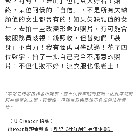
緊，有時，「穿崩」也比真人好看！始
終，某位阿儀的「自信」，不是所有欠缺
顏值的女生都會有的！如果欠缺顏值的女
生，去拍一些改變形象的照片，有可能會
被服務員歧視！錢照收，但替她們「裝
身」不盡力！我有個舊同學試過！花了四
位數字，拍了一批自己完全不滿意的照
片！不但化妝不好！連衣服也很老土！
*本站之內容由作者所提供，並不代表本站的立場。因此本站對
所有博客的立場、真實性、準確性及完整性不負任何法律責
任。
【 U Creator 招募 】
出Post賺現金獎賞 l
登記《社群創作有價企劃》