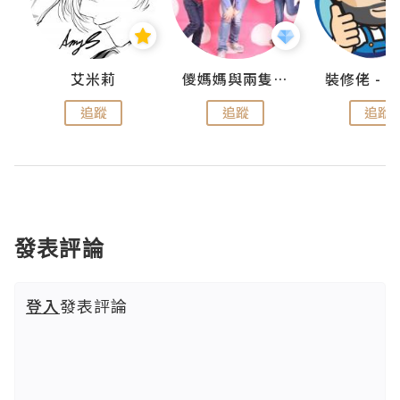
點滴
艾米莉
儍媽媽與兩隻小魔怪之家
追蹤
追蹤
追蹤
發表評論
登入
發表評論