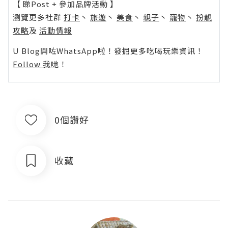
【 睇Post + 參加品牌活動 】
瀏覽更多社群
打卡
丶
旅遊
丶
美食
丶
親子
丶
寵物
丶
扮靚
攻略
及
活動情報
U Blog開咗WhatsApp啦！發掘更多吃喝玩樂資訊！
Follow 我哋
！
0個讚好
收藏