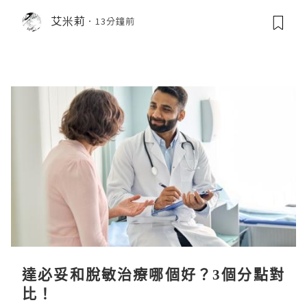
艾米莉
13分鐘前
達必妥和脫敏治療哪個好？3個分點對
比！