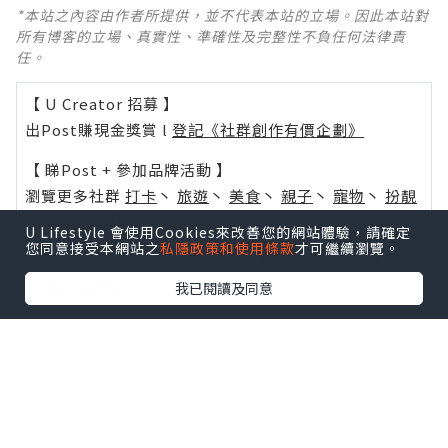
*本站之內容由作者所提供，並不代表本站的立場。因此本站對
所有博客的立場、真實性、準確性及完整性不負任何法律責
任。
【 U Creator 招募 】
出Post賺現金獎賞 l
登記《社群創作有價企劃》
【 睇Post + 參加品牌活動 】
瀏覽更多社群
打卡
丶
旅遊
丶
美食
丶
親子
丶
寵物
丶
扮靚
攻略
及
活動情報
U Lifestyle 會使用Cookies來改善您的網站體驗，請確定
您同意接受本網站之
私隱政策和使用條款
才可繼續瀏覽。
U Blog開咗WhatsApp啦！發掘更多吃喝玩樂資訊！
Follow 我哋
！
我已閱讀及同意
0個讚好