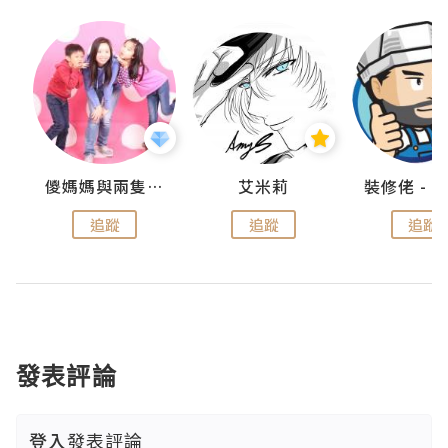
點滴
儍媽媽與兩隻小魔怪之家
艾米莉
追蹤
追蹤
追蹤
發表評論
登入
發表評論