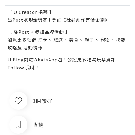
【 U Creator 招募 】
出Post賺現金獎賞 l
登記《社群創作有價企劃》
【 睇Post + 參加品牌活動 】
瀏覽更多社群
打卡
丶
旅遊
丶
美食
丶
親子
丶
寵物
丶
扮靚
攻略
及
活動情報
U Blog開咗WhatsApp啦！發掘更多吃喝玩樂資訊！
Follow 我哋
！
0個讚好
收藏