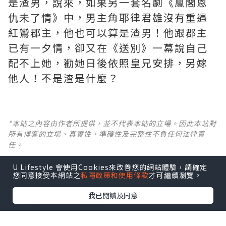
是渣男，說來，如果另一套名劇《鳯閣恩
仇未了情》中，男主角耶律君雄沒有重遇
紅鸞郡主，他也可以算是渣男！他跟郡主
已有一夕情，卻又在《送別》一幕說自己
配不上她，勸她日後依照皇兄安排，另嫁
他人！不是渣是什麼？ ​​​
*本站之內容由作者所提供，並不代表本站的立場。因此本站對
所有博客的立場、真實性、準確性及完整性不負任何法律責
任。
U Lifestyle 會使用Cookies來改善您的網站體驗，請確定
【 U Creator 招募 】
您同意接受本網站之
私隱政策和使用條款
才可繼續瀏覽。
出Post賺現金獎賞 l
登記《社群創作有價企劃》
我已閱讀及同意
【 睇Post + 參加品牌活動 】
瀏覽更多社群
打卡
丶
旅遊
丶
美食
丶
親子
丶
寵物
丶
扮靚