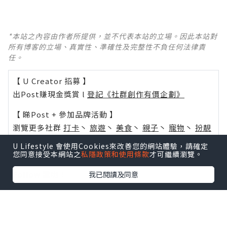
*本站之內容由作者所提供，並不代表本站的立場。因此本站對
所有博客的立場、真實性、準確性及完整性不負任何法律責
任。
【 U Creator 招募 】
出Post賺現金獎賞 l
登記《社群創作有價企劃》
【 睇Post + 參加品牌活動 】
瀏覽更多社群
打卡
丶
旅遊
丶
美食
丶
親子
丶
寵物
丶
扮靚
攻略
及
活動情報
U Lifestyle 會使用Cookies來改善您的網站體驗，請確定
您同意接受本網站之
私隱政策和使用條款
才可繼續瀏覽。
U Blog開咗WhatsApp啦！發掘更多吃喝玩樂資訊！
Follow 我哋
！
我已閱讀及同意