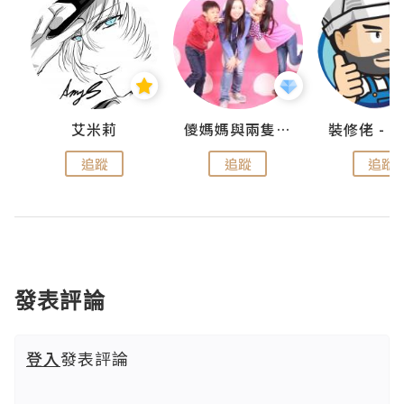
點滴
艾米莉
儍媽媽與兩隻小魔怪之家
追蹤
追蹤
追蹤
發表評論
登入
發表評論