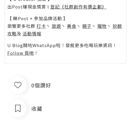
出Post賺現金獎賞 l
登記《社群創作有價企劃》
【 睇Post + 參加品牌活動 】
瀏覽更多社群
打卡
丶
旅遊
丶
美食
丶
親子
丶
寵物
丶
扮靚
攻略
及
活動情報
U Blog開咗WhatsApp啦！發掘更多吃喝玩樂資訊！
Follow 我哋
！
0個讚好
收藏