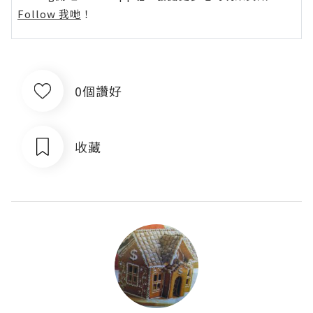
Follow 我哋
！
0個讚好
收藏