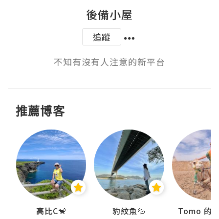
後備小屋
追蹤
不知有沒有人注意的新平台
推薦博客
)
高比C🐒
豹紋魚💦