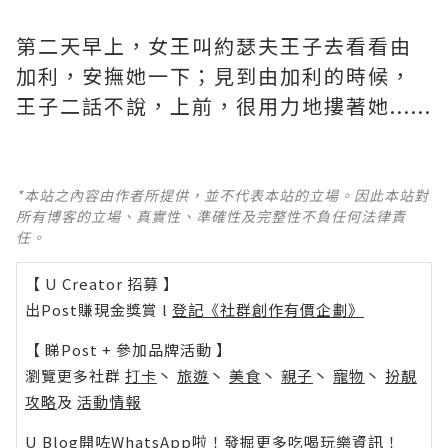
第二天早上，女王叫約瑟夫王子去看看由
加利，安撫她一下；見到由加利的時候，
王子二話不說，上前，很用力地摟著她......
*本站之內容由作者所提供，並不代表本站的立場。因此本站對
所有博客的立場、真實性、準確性及完整性不負任何法律責
任。
【 U Creator 招募 】
出Post賺現金獎賞 l
登記《社群創作有價企劃》
【 睇Post + 參加品牌活動 】
瀏覽更多社群
打卡
丶
旅遊
丶
美食
丶
親子
丶
寵物
丶
扮靚
攻略
及
活動情報
U Blog開咗WhatsApp啦！發掘更多吃喝玩樂資訊！