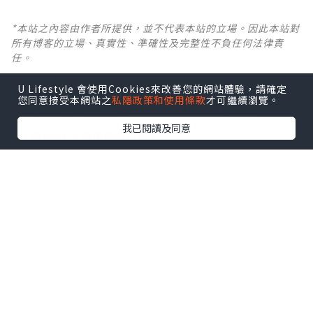
*本站之內容由作者所提供，並不代表本站的立場。因此本站對
所有博客的立場、真實性、準確性及完整性不負任何法律責
任。
U Lifestyle 會使用Cookies來改善您的網站體驗，請確定
【 U Creator 招募 】
您同意接受本網站之
私隱政策和使用條款
才可繼續瀏覽。
出Post賺現金獎賞 l
登記《社群創作有價企劃》
我已閱讀及同意
【 睇Post + 參加品牌活動 】
瀏覽更多社群
打卡
丶
旅遊
丶
美食
丶
親子
丶
寵物
丶
扮靚
攻略
及
活動情報
U Blog開咗WhatsApp啦！發掘更多吃喝玩樂資訊！
Follow 我哋
！
0個讚好