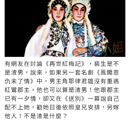
有網友在討論《再世紅梅記》，裴生是不
是渣男，說來，如果另一套名劇《鳯閣恩
仇未了情》中，男主角耶律君雄沒有重遇
紅鸞郡主，他也可以算是渣男！他跟郡主
已有一夕情，卻又在《送別》一幕說自己
配不上她，勸她日後依照皇兄安排，另嫁
他人！不是渣是什麼？ ​​​