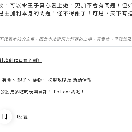
後，可以令王子真心愛上她，更加不會有問題！但
由加利本身的問題！怪不得誰了！可是，天下有這樣的道
並不代表本站的立場。因此本站對所有博客的立場、真實性、準確性
社群創作有價企劃》
】
丶
美食
丶
親子
丶
寵物
丶
扮靚攻略
及
活動情報
p啦！發掘更多吃喝玩樂資訊！
Follow 我哋
！
收藏