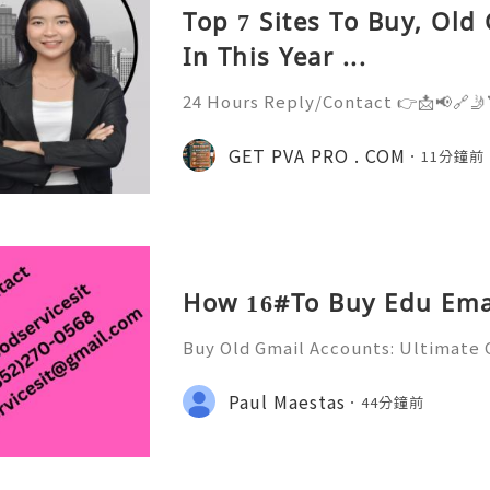
Top 7 Sites To Buy, Old
In This Year ...
24 Hours Reply/Contact 👉📩📢🔗🤳
getpvapro.com/product/buy-verif
📩📢🔗🤳📶💼 ➤ Email: getpvapro@g
GET PVA PRO . COM
11分鐘前
➤ WhatsApp: +‪1 (201) 936-5345 👉
How 16#To Buy Edu Emai
Buy Old Gmail Accounts: Ultimate G
g & Marketing Success ➤ Telegram
hatsApp: +1(352)270-0568 ➤ Email
Paul Maestas
44分鐘前
l.co Meta Description: Looking