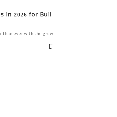
s in 2026 for Buil
 than ever with the grow
 modern financial solutio
y looking for reliable bank