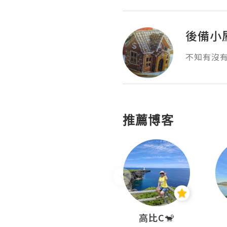
後備小
不知有沒
推薦博客
Nei Ho! 你好:)
高比C🐒