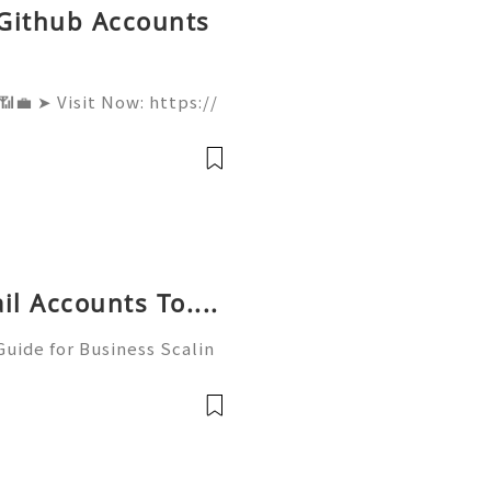
 Github Accounts
💼 ➤ Visit Now: https://
ied-redotpay-account/ 👉
mail.com 👉📩📢🔗🤳📶💼
📢🔗🤳📶💼 ➤ Telegram:
l Accounts To....
uide for Business Scalin
: @usagoodservicesit ➤ W
: usagoodservicesit@gmai