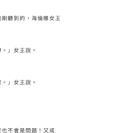
剛剛聽到的，海倫娜女王
康。」女王說。
。
忍。」女王說。
麼也不會是問題！又或