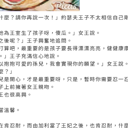
什麼？請你再說一次！」約瑟夫王子不太相信自己
她為王室生了孩子呀，傻瓜。」女王說。
之後呢？」王子興奮地追問。
打算吧，最重要的是孩子要長得漂漂亮亮，健健康
。」王子充滿信心地說。
以抱抱可愛的孫兒，我會實現你的願望。」女王說
麼？」
兒是開心，才是最重要呀，只是，暫時你需要忍一
子上前擁著女王親吻。
王也很高興。
當溫馨。
在肯忍耐，而由加利當了王妃之後，也肯忍耐，什