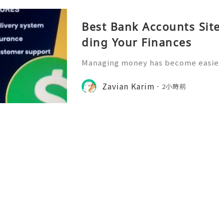
Best Bank Accounts Site
ding Your Finances
Managing money has become easier
th of digital banking platforms and
ns. In 2026, people are increasingl
Zavian Karim
2小時前
account options that