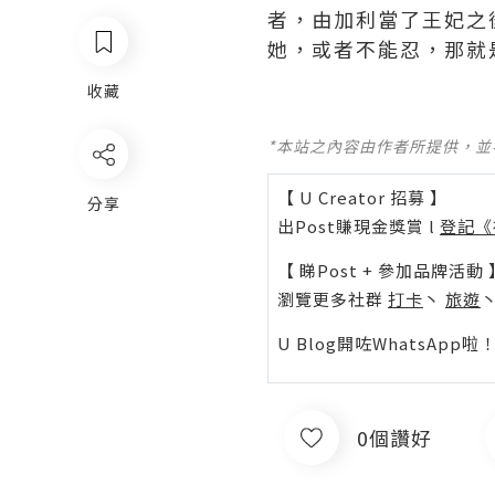
者，由加利當了王妃之
她，或者不能忍，那就是
收藏
*本站之內容由作者所提供，
【 U Creator 招募 】
分享
出Post賺現金獎賞 l
登記《
【 睇Post + 參加品牌活動 
瀏覽更多社群
打卡
丶
旅遊
U Blog開咗WhatsAp
0個讚好