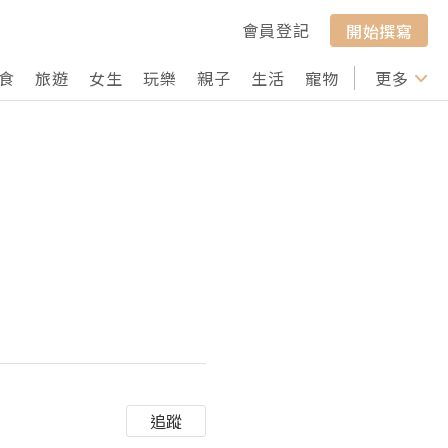
會員登記
開始撰寫
食
旅遊
女生
玩樂
親子
生活
寵物
行山
更多
打卡
追蹤